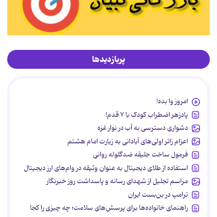
پربازدیدها
امروز وا بده!
پادزهر اضطراب کودک با ۷ قدم!
دشواری دسترسی به آب در نوار غزه
اعزام زائر اولی‌های آبادانی به زیارت امام هشتم
فرمول ساخت جلیقه ضدگلوله روانی
استفاده از طلای دیجیتال به عنوان وثیقه در وام‌های ارز دیجیتال
مراسم تجلیل از شهدای رسانه و پاسداشت روز خبرنگار
ترامپ در بن‌بست ایران
راهنمای خانواده‌ها برای پرسش‌های سلامت؛ چه چیزی را کجا