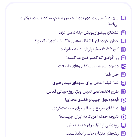
شهید رئیسی، مردی بود از جنس مردم، ساده‌زیست، پرکار و
بی‌ادعا.
کدهای پیشواز پویش چله دعای عهد
چطور خودمان را از نظر ذهنی ۳۸ برابر قوی‌تر کنیم؟
کن ۲۰۲۵؛ جشنواره‌ای علیه خانواده
راز افرادی که کمتر ضرر می‌کنند!
دورود، سرزمین شگفتی‌های طبیعت
جان فدا
نماز لیله الدفن برای شهدای بیت رهبری
طرح اختصاصی تبیان ویژه روز جهانی قدس
فومو؛ غول جیب‌بر فضای مجازی!
۵ غذای سریع و سالم برای طبیعت‌گردی
نتیجه حمله آمریکا به ایران چیست؟
رونمایی از اتاق برق جدید تبیان
زهرهای پنهان خانه را بشناسید!