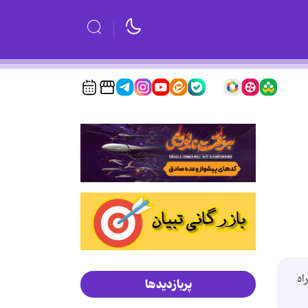
اه
پربازدیدها