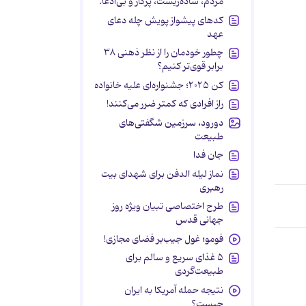
مردم، ساده‌زیست، پرکار و بی‌ادعا.
کدهای پیشواز پویش چله دعای
عهد
چطور خودمان را از نظر ذهنی ۳۸
برابر قوی‌تر کنیم؟
کن ۲۰۲۵؛ جشنواره‌ای علیه خانواده
راز افرادی که کمتر ضرر می‌کنند!
دورود، سرزمین شگفتی‌های
طبیعت
جان فدا
نماز لیله الدفن برای شهدای بیت
رهبری
طرح اختصاصی تبیان ویژه روز
جهانی قدس
فومو؛ غول جیب‌بر فضای مجازی!
۵ غذای سریع و سالم برای
طبیعت‌گردی
نتیجه حمله آمریکا به ایران
چیست؟