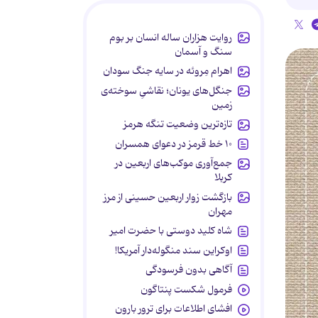
روایت هزاران ساله انسان بر بوم
سنگ و آسمان
اهرام مِروئه در سایه جنگ سودان
جنگل‌های یونان؛ نقاشیِ سوخته‌ی
زمین
تازه‌ترین وضعیت تنگه هرمز
۱۰ خط قرمز در دعوای همسران
جمع‌آوری موکب‌های اربعین در
کربلا
بازگشت زوار اربعین حسینی از مرز
مهران
شاه کلید دوستی با حضرت امیر
اوکراین سند منگوله‌دار آمریکا!
آگاهی بدون فرسودگی
فرمول شکست پنتاگون
افشای اطلاعات برای ترور بارون