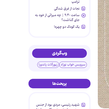
ترامپ
نجات از غرق شدگی
ساعت ۹:۴۰ | چه میراثی از خود به
جای گذاشت؟
یک کودک دو چهره!
وب‌گردی
سرویس خواب نوزاد
زیورآلات پاندورا
پربحث‌ها
شهید رئیسی، مردی بود از جنس