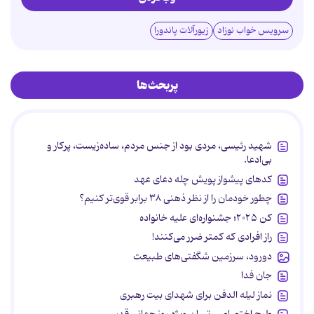
سرویس خواب نوزاد
زیورآلات پاندورا
پربحث‌ها
شهید رئیسی، مردی بود از جنس مردم، ساده‌زیست، پرکار و
بی‌ادعا.
کدهای پیشواز پویش چله دعای عهد
چطور خودمان را از نظر ذهنی ۳۸ برابر قوی‌تر کنیم؟
کن ۲۰۲۵؛ جشنواره‌ای علیه خانواده
راز افرادی که کمتر ضرر می‌کنند!
دورود، سرزمین شگفتی‌های طبیعت
جان فدا
نماز لیله الدفن برای شهدای بیت رهبری