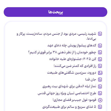
پربحث‌ها
شهید رئیسی، مردی بود از جنس مردم، ساده‌زیست، پرکار و
بی‌ادعا.
کدهای پیشواز پویش چله دعای عهد
چطور خودمان را از نظر ذهنی ۳۸ برابر قوی‌تر کنیم؟
کن ۲۰۲۵؛ جشنواره‌ای علیه خانواده
راز افرادی که کمتر ضرر می‌کنند!
دورود، سرزمین شگفتی‌های طبیعت
جان فدا
نماز لیله الدفن برای شهدای بیت رهبری
طرح اختصاصی تبیان ویژه روز جهانی قدس
فومو؛ غول جیب‌بر فضای مجازی!
۵ غذای سریع و سالم برای طبیعت‌گردی