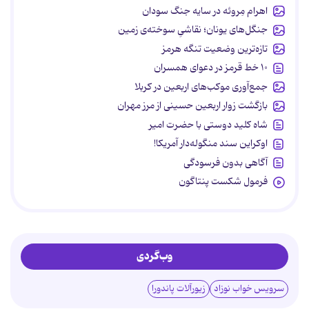
اهرام مِروئه در سایه جنگ سودان
جنگل‌های یونان؛ نقاشیِ سوخته‌ی زمین
تازه‌ترین وضعیت تنگه هرمز
۱۰ خط قرمز در دعوای همسران
جمع‌آوری موکب‌های اربعین در کربلا
بازگشت زوار اربعین حسینی از مرز مهران
شاه کلید دوستی با حضرت امیر
اوکراین سند منگوله‌دار آمریکا!
آگاهی بدون فرسودگی
فرمول شکست پنتاگون
وب‌گردی
سرویس خواب نوزاد
زیورآلات پاندورا