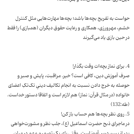
حواست به تفریح بچه‌ها باشد؛ بچه‌ها مهارت‌هایی مثل کنترل
خشم، مهرورزی، همکاری و رعایت حقوق دیگران (همبازی) را فقط
صرف آموزش دین، کافی است؟ خیر. مراقبت،‌ پایش و صبر و
حوصله به خرج دادن نسبت به انجام تکالیف دینیِ تک‌تکِ اعضای
خانواده (در مثال قرآن:‌ نماز) هم لازم است و اتفاقا دستور خداست.
در ماجرای ذبح حضرت اسماعیل (ع)، جلب نظر و مشورت‌خواهی
پدر از پسر،‌ درس‌آموز است. وقتی پای یک تصمیم مهم در میان