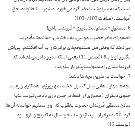
است که به سرنوشت اعضا گره می‌خورد، مشورت با خانواده،‌ حق
«صفورا»،‌ مادر حضرت موسی، به دخترش، «عائده» مأموریت
می‌دهد که وقتی من صندوقچه‌ی برادرت را به آب افکندم، پی‌اش
بگیر و او را بپا! (قصص:11) یعنی اینکه پدر و مادر موظف‌اند که
بچه‌ها مهارت‌هایی مثل کنترل خشم، مهرورزی، همکاری و رعایت
حقوق دیگران (همبازی) را فقط در حین بازی یاد می‌گیرند. تنها
سلاح منطقیِ فرزندان حضرت یعقوب که او را تسلیم خواسته آن‌ها
کرد، تأکید برادران بر نیاز یوسف خردسال به تفریح و بازی بود.