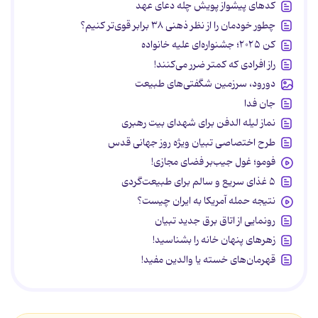
کدهای پیشواز پویش چله دعای عهد
چطور خودمان را از نظر ذهنی ۳۸ برابر قوی‌تر کنیم؟
کن ۲۰۲۵؛ جشنواره‌ای علیه خانواده
راز افرادی که کمتر ضرر می‌کنند!
دورود، سرزمین شگفتی‌های طبیعت
جان فدا
نماز لیله الدفن برای شهدای بیت رهبری
طرح اختصاصی تبیان ویژه روز جهانی قدس
فومو؛ غول جیب‌بر فضای مجازی!
۵ غذای سریع و سالم برای طبیعت‌گردی
نتیجه حمله آمریکا به ایران چیست؟
رونمایی از اتاق برق جدید تبیان
زهرهای پنهان خانه را بشناسید!
قهرمان‌های خسته یا والدین مفید!