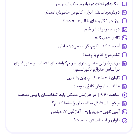
لنگرهای نجات در برابر سیلاب استرس
دوش‌پرتاب‌های ایران؛ کابوس خاموش آسمان
روز خبرنگار و جای خالی «سعادت»
در مسیر تولد ابریشم
تالاب «عینک»
آمدمت که بنگرم، گریه نمی‌دهد امان...
تخم مرغ خام یا پخته؟
برای پذیرایی چه لوستری بخریم؟ راهنمای انتخاب لوستر پذیرای
بر اساس متراژ و دکوراسیون
تاوان ناهماهنگی پنهان والدین
قاتلان خاموش کلاژن پوست!
ساعت ۹:۴۰ | در هر زمان ممکن باید انتقامشان را پس بدهند
چگونه استقلال سالمندان را حفظ کنیم؟
آیین کهن «نوروزبل» - آغاز قرن ۱۷ دیلمی
تاوان زیاد نشستن چیست؟