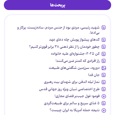
پربحث‌ها
شهید رئیسی، مردی بود از جنس مردم، ساده‌زیست، پرکار و
بی‌ادعا.
کدهای پیشواز پویش چله دعای عهد
چطور خودمان را از نظر ذهنی ۳۸ برابر قوی‌تر کنیم؟
کن ۲۰۲۵؛ جشنواره‌ای علیه خانواده
راز افرادی که کمتر ضرر می‌کنند!
دورود، سرزمین شگفتی‌های طبیعت
جان فدا
نماز لیله الدفن برای شهدای بیت رهبری
طرح اختصاصی تبیان ویژه روز جهانی قدس
فومو؛ غول جیب‌بر فضای مجازی!
۵ غذای سریع و سالم برای طبیعت‌گردی
نتیجه حمله آمریکا به ایران چیست؟