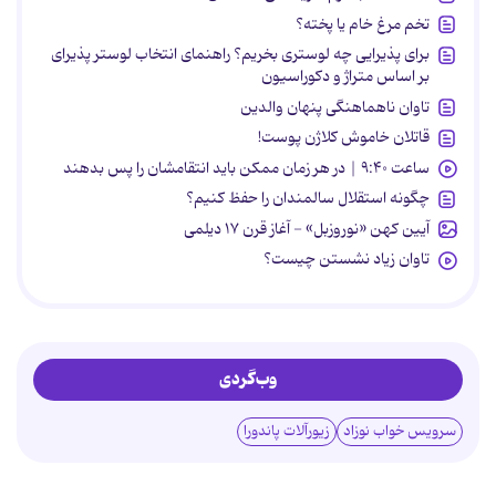
تخم مرغ خام یا پخته؟
برای پذیرایی چه لوستری بخریم؟ راهنمای انتخاب لوستر پذیرای
بر اساس متراژ و دکوراسیون
تاوان ناهماهنگی پنهان والدین
قاتلان خاموش کلاژن پوست!
ساعت ۹:۴۰ | در هر زمان ممکن باید انتقامشان را پس بدهند
چگونه استقلال سالمندان را حفظ کنیم؟
آیین کهن «نوروزبل» - آغاز قرن ۱۷ دیلمی
تاوان زیاد نشستن چیست؟
وب‌گردی
سرویس خواب نوزاد
زیورآلات پاندورا