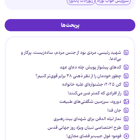
سرویس خواب نوزاد
زیورآلات پاندورا
پربحث‌ها
شهید رئیسی، مردی بود از جنس مردم، ساده‌زیست، پرکار و
بی‌ادعا.
کدهای پیشواز پویش چله دعای عهد
چطور خودمان را از نظر ذهنی ۳۸ برابر قوی‌تر کنیم؟
کن ۲۰۲۵؛ جشنواره‌ای علیه خانواده
راز افرادی که کمتر ضرر می‌کنند!
دورود، سرزمین شگفتی‌های طبیعت
جان فدا
نماز لیله الدفن برای شهدای بیت رهبری
طرح اختصاصی تبیان ویژه روز جهانی قدس
فومو؛ غول جیب‌بر فضای مجازی!