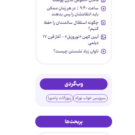
ساعت ۹:۴۰ | در هر زمان ممکن
باید انتقامشان را پس بدهند
چگونه استقلال سالمندان را حفظ
کنیم؟
آیین کهن «نوروزبل» - آغاز قرن ۱۷
دیلمی
تاوان زیاد نشستن چیست؟
وب‌گردی
سرویس خواب نوزاد
زیورآلات پاندورا
پربحث‌ها