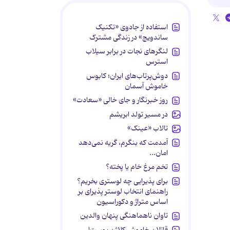
استفاده از جادوی «تکنیک
ساندویچ» در زندگی مشترک
لنگرهای نجات در برابر سیلاب
استرس
دوش‌پرتاب‌های ایران؛ کابوس
خاموش آسمان
روز خبرنگار و جای خالی «سعادت»
در مسیر تولد ابریشم
تالاب «عینک»
آمدمت که بنگرم، گریه نمی‌دهد
امان...
تخم مرغ خام یا پخته؟
برای پذیرایی چه لوستری بخریم؟
راهنمای انتخاب لوستر پذیرای بر
اساس متراژ و دکوراسیون
تاوان ناهماهنگی پنهان والدین
قاتلان خاموش کلاژن پوست!