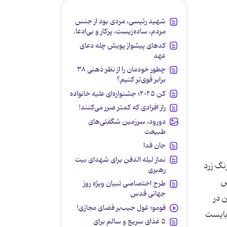
شهید رئیسی، مردی بود از جنس
مردم، ساده‌زیست، پرکار و بی‌ادعا.
کدهای پیشواز پویش چله دعای
عهد
چطور خودمان را از نظر ذهنی ۳۸
برابر قوی‌تر کنیم؟
کن ۲۰۲۵؛ جشنواره‌ای علیه خانواده
راز افرادی که کمتر ضرر می‌کنند!
دورود، سرزمین شگفتی‌های
طبیعت
جان فدا
نماز لیله الدفن برای شهدای بیت
نگ زرد
رهبری
ش
طرح اختصاصی تبیان ویژه روز
جهانی قدس
ن در
فومو؛ غول جیب‌بر فضای مجازی!
 بایست
۵ غذای سریع و سالم برای