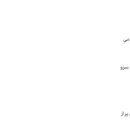
 می
 سرو
ر از