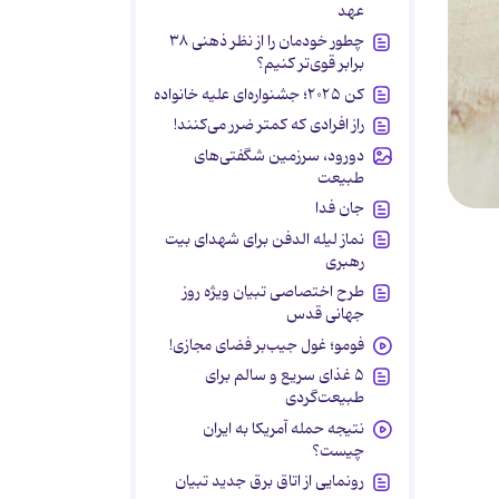
عهد
چطور خودمان را از نظر ذهنی ۳۸
برابر قوی‌تر کنیم؟
کن ۲۰۲۵؛ جشنواره‌ای علیه خانواده
راز افرادی که کمتر ضرر می‌کنند!
دورود، سرزمین شگفتی‌های
طبیعت
جان فدا
نماز لیله الدفن برای شهدای بیت
رهبری
طرح اختصاصی تبیان ویژه روز
جهانی قدس
فومو؛ غول جیب‌بر فضای مجازی!
۵ غذای سریع و سالم برای
طبیعت‌گردی
نتیجه حمله آمریکا به ایران
چیست؟
رونمایی از اتاق برق جدید تبیان