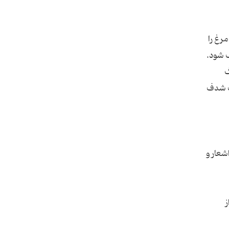
رغ را
ک شود.
گ
شک شدف
شعار و
ز