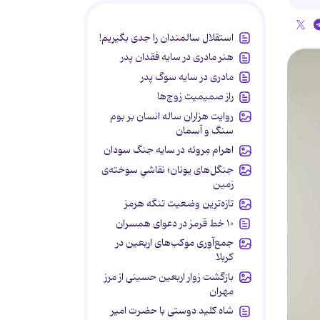
استقلال سالمندان را جدی بگیریم!
هنر مادری در سایه‌ فقدان پدر
مادری در سایه سوگ پدر
راز صمیمیت زوج‌ها
روایت هزاران ساله انسان بر بوم
سنگ و آسمان
اهرام مِروئه در سایه جنگ سودان
جنگل‌های یونان؛ نقاشیِ سوخته‌ی
زمین
تازه‌ترین وضعیت تنگه هرمز
۱۰ خط قرمز در دعوای همسران
جمع‌آوری موکب‌های اربعین در
کربلا
بازگشت زوار اربعین حسینی از مرز
مهران
شاه کلید دوستی با حضرت امیر