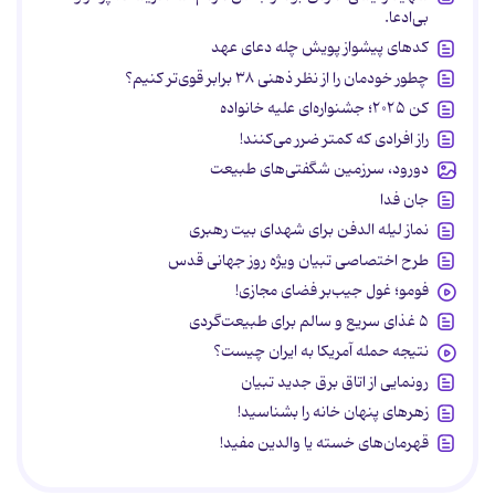
بی‌ادعا.
کدهای پیشواز پویش چله دعای عهد
چطور خودمان را از نظر ذهنی ۳۸ برابر قوی‌تر کنیم؟
کن ۲۰۲۵؛ جشنواره‌ای علیه خانواده
راز افرادی که کمتر ضرر می‌کنند!
دورود، سرزمین شگفتی‌های طبیعت
جان فدا
نماز لیله الدفن برای شهدای بیت رهبری
طرح اختصاصی تبیان ویژه روز جهانی قدس
فومو؛ غول جیب‌بر فضای مجازی!
۵ غذای سریع و سالم برای طبیعت‌گردی
نتیجه حمله آمریکا به ایران چیست؟
رونمایی از اتاق برق جدید تبیان
زهرهای پنهان خانه را بشناسید!
قهرمان‌های خسته یا والدین مفید!