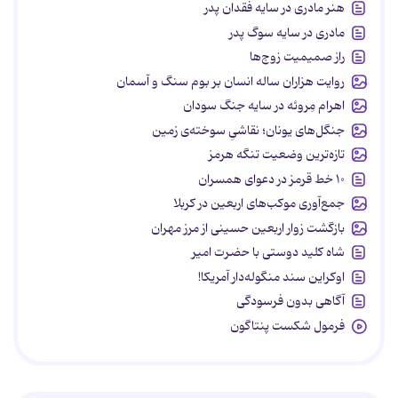
هنر مادری در سایه‌ فقدان پدر
مادری در سایه سوگ پدر
راز صمیمیت زوج‌ها
روایت هزاران ساله انسان بر بوم سنگ و آسمان
اهرام مِروئه در سایه جنگ سودان
جنگل‌های یونان؛ نقاشیِ سوخته‌ی زمین
تازه‌ترین وضعیت تنگه هرمز
۱۰ خط قرمز در دعوای همسران
جمع‌آوری موکب‌های اربعین در کربلا
بازگشت زوار اربعین حسینی از مرز مهران
شاه کلید دوستی با حضرت امیر
اوکراین سند منگوله‌دار آمریکا!
آگاهی بدون فرسودگی
فرمول شکست پنتاگون