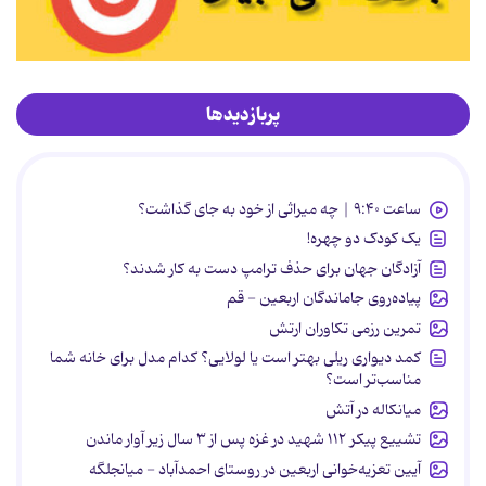
پربازدیدها
ساعت ۹:۴۰ | چه میراثی از خود به جای گذاشت؟
یک کودک دو چهره!
آزادگان جهان برای حذف ترامپ دست به کار شدند؟
پیاده‌روی جاماندگان اربعین - قم
تمرین رزمی تکاوران ارتش
کمد دیواری ریلی بهتر است یا لولایی؟ کدام مدل برای خانه شما
مناسب‌تر است؟
میانکاله در آتش
تشییع پیکر ۱۱۲ شهید در غزه پس از ۳ سال زیر آوار ماندن
آیین تعزیه‌خوانی اربعین در روستای احمدآباد - میانجلگه