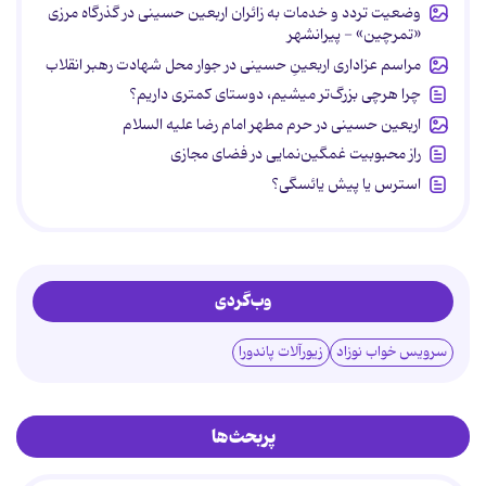
وضعیت تردد و خدمات به زائران اربعین حسینی در گذرگاه مرزی
«تمرچین» - پیرانشهر
مراسم عزاداری اربعینِ حسینی در جوار محل شهادت رهبر انقلاب
چرا هرچی بزرگ‌تر میشیم، دوستای کمتری داریم؟
اربعین حسینی در حرم مطهر امام رضا علیه السلام
راز محبوبیت غمگین‌نمایی در فضای مجازی
استرس یا پیش یائسگی؟
وب‌گردی
سرویس خواب نوزاد
زیورآلات پاندورا
پربحث‌ها