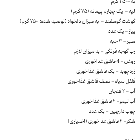
به -۲۵۰ گرم
لپه - یک چهارم پیمانه (۷۵ گرم)
گوشت گوسفند - به میزان دلخواه (توصیه شده: ۷۵۰ گرم)
پیاز - یک عدد
سیر - ۳ حبه
رب گوجه فرنگی - به میزان لازم
روغن - 4 قاشق غذاخوری
زردچوبه - یک قاشق غذاخوری
فلفل سیاه - نصف قاشق غذاخوری
آب - ۲ فنجان
آب لیمو- ۲ قاشق غذاخوری
چوب دارچین - یک عدد
شکر- ۲ قاشق غذاخوری (اختیاری)