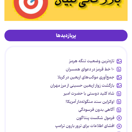
پربازدیدها
تازه‌ترین وضعیت تنگه هرمز
۱۰ خط قرمز در دعوای همسران
جمع‌آوری موکب‌های اربعین در کربلا
بازگشت زوار اربعین حسینی از مرز مهران
شاه کلید دوستی با حضرت امیر
اوکراین سند منگوله‌دار آمریکا!
آگاهی بدون فرسودگی
فرمول شکست پنتاگون
افشای اطلاعات برای ترور بارون ترامپ