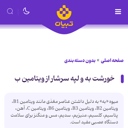
صفحه اصلی
بدون دسته بندی
خورشت به و لپه سرشار از ویتامین ب
میوه «به» به دلیل داشتن عناصر مغذی مانند ویتامین B1،
ویتامین B2، ویتامین B3، ویتامین B6، ویتامین C، آهن،
پتاسیم، کلسیم، منیزیم، سدیم، مس و منگنز برای سلامت
دستگاه عصبی مفید است.