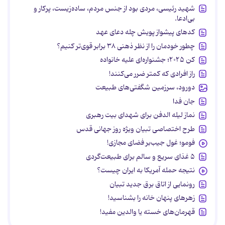
شهید رئیسی، مردی بود از جنس مردم، ساده‌زیست، پرکار و
بی‌ادعا.
کدهای پیشواز پویش چله دعای عهد
چطور خودمان را از نظر ذهنی ۳۸ برابر قوی‌تر کنیم؟
کن ۲۰۲۵؛ جشنواره‌ای علیه خانواده
راز افرادی که کمتر ضرر می‌کنند!
دورود، سرزمین شگفتی‌های طبیعت
جان فدا
نماز لیله الدفن برای شهدای بیت رهبری
طرح اختصاصی تبیان ویژه روز جهانی قدس
فومو؛ غول جیب‌بر فضای مجازی!
۵ غذای سریع و سالم برای طبیعت‌گردی
نتیجه حمله آمریکا به ایران چیست؟
رونمایی از اتاق برق جدید تبیان
زهرهای پنهان خانه را بشناسید!
قهرمان‌های خسته یا والدین مفید!