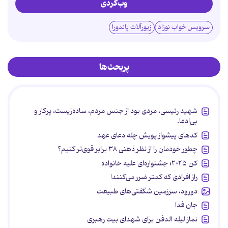
وب‌گردی
سرویس خواب نوزاد
زیورآلات پاندورا
پربحث‌ها
شهید رئیسی، مردی بود از جنس مردم، ساده‌زیست، پرکار و
بی‌ادعا.
کدهای پیشواز پویش چله دعای عهد
چطور خودمان را از نظر ذهنی ۳۸ برابر قوی‌تر کنیم؟
کن ۲۰۲۵؛ جشنواره‌ای علیه خانواده
راز افرادی که کمتر ضرر می‌کنند!
دورود، سرزمین شگفتی‌های طبیعت
جان فدا
نماز لیله الدفن برای شهدای بیت رهبری