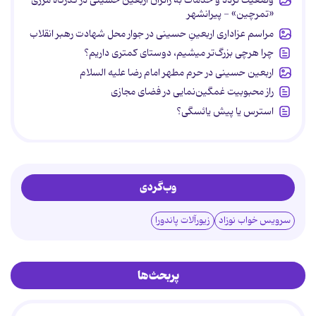
«تمرچین» - پیرانشهر
مراسم عزاداری اربعینِ حسینی در جوار محل شهادت رهبر انقلاب
چرا هرچی بزرگ‌تر میشیم، دوستای کمتری داریم؟
اربعین حسینی در حرم مطهر امام رضا علیه السلام
راز محبوبیت غمگین‌نمایی در فضای مجازی
استرس یا پیش یائسگی؟
وب‌گردی
سرویس خواب نوزاد
زیورآلات پاندورا
پربحث‌ها