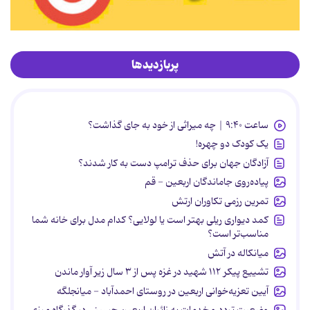
پربازدیدها
ساعت ۹:۴۰ | چه میراثی از خود به جای گذاشت؟
یک کودک دو چهره!
آزادگان جهان برای حذف ترامپ دست به کار شدند؟
پیاده‌روی جاماندگان اربعین - قم
تمرین رزمی تکاوران ارتش
کمد دیواری ریلی بهتر است یا لولایی؟ کدام مدل برای خانه شما
مناسب‌تر است؟
میانکاله در آتش
تشییع پیکر ۱۱۲ شهید در غزه پس از ۳ سال زیر آوار ماندن
آیین تعزیه‌خوانی اربعین در روستای احمدآباد - میانجلگه
وضعیت تردد و خدمات به زائران اربعین حسینی در گذرگاه مرزی