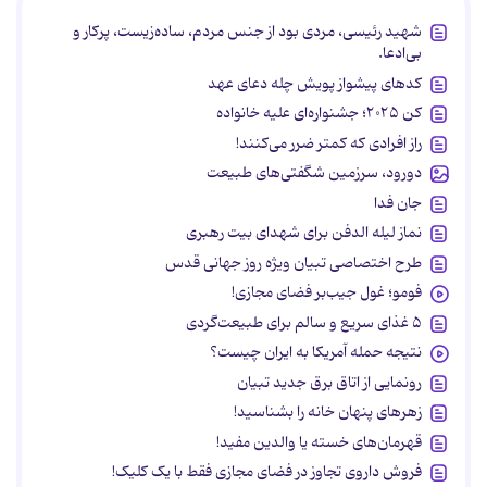
شهید رئیسی، مردی بود از جنس مردم، ساده‌زیست، پرکار و
بی‌ادعا.
کدهای پیشواز پویش چله دعای عهد
کن ۲۰۲۵؛ جشنواره‌ای علیه خانواده
راز افرادی که کمتر ضرر می‌کنند!
دورود، سرزمین شگفتی‌های طبیعت
جان فدا
نماز لیله الدفن برای شهدای بیت رهبری
طرح اختصاصی تبیان ویژه روز جهانی قدس
فومو؛ غول جیب‌بر فضای مجازی!
۵ غذای سریع و سالم برای طبیعت‌گردی
نتیجه حمله آمریکا به ایران چیست؟
رونمایی از اتاق برق جدید تبیان
زهرهای پنهان خانه را بشناسید!
قهرمان‌های خسته یا والدین مفید!
فروش داروی تجاوز در فضای مجازی فقط با یک کلیک!