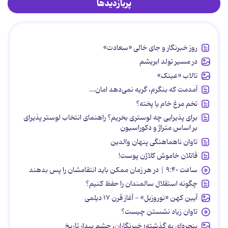
پربازدیدها
روز خبرنگار و جای خالی «سعادت»
در مسیر تولد ابریشم
تالاب «عینک»
آمدمت که بنگرم، گریه نمی‌دهد امان...
تخم مرغ خام یا پخته؟
برای پذیرایی چه لوستری بخریم؟ راهنمای انتخاب لوستر پذیرای
بر اساس متراژ و دکوراسیون
تاوان ناهماهنگی پنهان والدین
قاتلان خاموش کلاژن پوست!
ساعت ۹:۴۰ | در هر زمان ممکن باید انتقامشان را پس بدهند
چگونه استقلال سالمندان را حفظ کنیم؟
آیین کهن «نوروزبل» - آغاز قرن ۱۷ دیلمی
تاوان زیاد نشستن چیست؟
پنجره‌ای به گذشته؛ خبرنگاران، چشم بیدار تاریخ