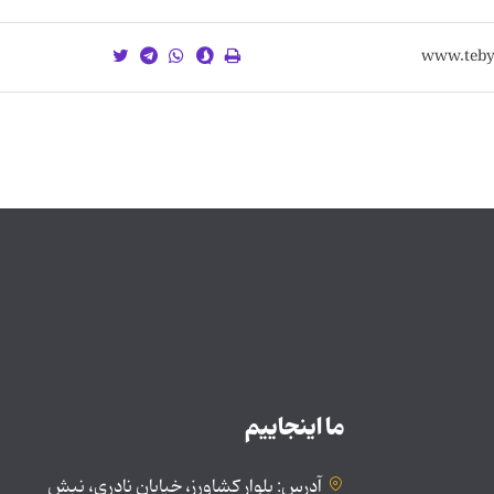
ما اینجاییم
آدرس: بلوار کشاورز، خیابان نادری، نبش