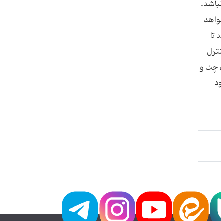
نباشد.
خواهد
 تا
ترل
، چت و
د