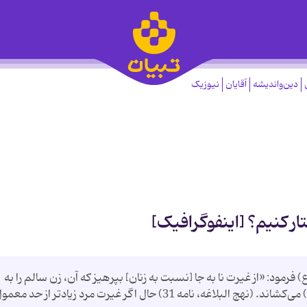
دین‌واندیشه
آقایان
نیوزیک
ر کنیم؟ [اینفوگرافیک]
فرمود: «از غیرت نا به جا [نسبت به زنان] بپرهیز که آن، زن سالم را به
بیماری و پاکدامن را به بدگمانی (اندیشه گنهکاری) می‌کشاند. (نهج البلاغه، نامه 31) حال اگر غیرت مرد زیادتر از حد مع