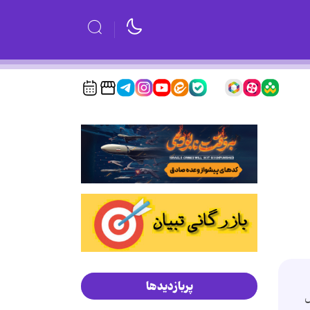
پربازدیدها
مول