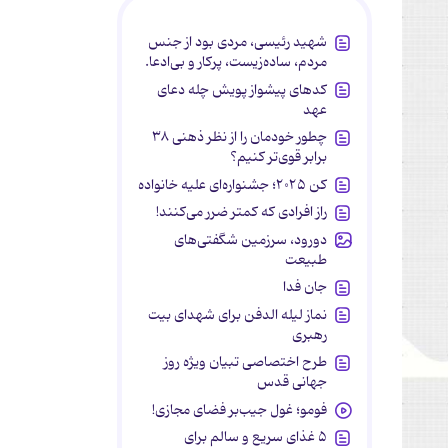
شهید رئیسی، مردی بود از جنس
مردم، ساده‌زیست، پرکار و بی‌ادعا.
کدهای پیشواز پویش چله دعای
عهد
چطور خودمان را از نظر ذهنی ۳۸
برابر قوی‌تر کنیم؟
کن ۲۰۲۵؛ جشنواره‌ای علیه خانواده
راز افرادی که کمتر ضرر می‌کنند!
دورود، سرزمین شگفتی‌های
طبیعت
جان فدا
نماز لیله الدفن برای شهدای بیت
رهبری
طرح اختصاصی تبیان ویژه روز
جهانی قدس
فومو؛ غول جیب‌بر فضای مجازی!
۵ غذای سریع و سالم برای