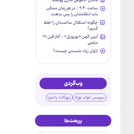
ساعت ۹:۴۰ | در هر زمان ممکن
باید انتقامشان را پس بدهند
چگونه استقلال سالمندان را حفظ
کنیم؟
آیین کهن «نوروزبل» - آغاز قرن ۱۷
دیلمی
تاوان زیاد نشستن چیست؟
وب‌گردی
سرویس خواب نوزاد
زیورآلات پاندورا
پربحث‌ها