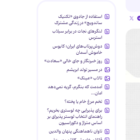
استفاده از جادوی «تکنیک
ساندویچ» در زندگی مشترک
لنگرهای نجات در برابر سیلاب
استرس
دوش‌پرتاب‌های ایران؛ کابوس
خاموش آسمان
روز خبرنگار و جای خالی «سعادت»
در مسیر تولد ابریشم
تالاب «عینک»
آمدمت که بنگرم، گریه نمی‌دهد
امان...
تخم مرغ خام یا پخته؟
برای پذیرایی چه لوستری بخریم؟
راهنمای انتخاب لوستر پذیرای بر
اساس متراژ و دکوراسیون
تاوان ناهماهنگی پنهان والدین
قاتلان خاموش کلاژن پوست!