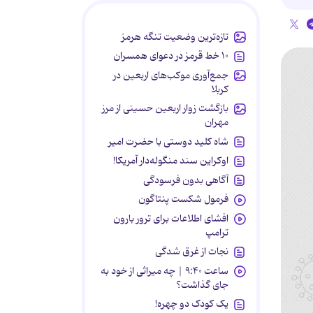
تازه‌ترین وضعیت تنگه هرمز
۱۰ خط قرمز در دعوای همسران
جمع‌آوری موکب‌های اربعین در
کربلا
بازگشت زوار اربعین حسینی از مرز
مهران
شاه کلید دوستی با حضرت امیر
اوکراین سند منگوله‌دار آمریکا!
آگاهی بدون فرسودگی
فرمول شکست پنتاگون
افشای اطلاعات برای ترور بارون
ترامپ
نجات از غرق شدگی
ساعت ۹:۴۰ | چه میراثی از خود به
جای گذاشت؟
یک کودک دو چهره!