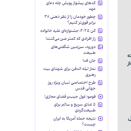
کدهای پیشواز پویش چله دعای
عهد
چطور خودمان را از نظر ذهنی ۳۸
برابر قوی‌تر کنیم؟
کن ۲۰۲۵؛ جشنواره‌ای علیه خانواده
راز افرادی که کمتر ضرر می‌کنند!
دورود، سرزمین شگفتی‌های
طبیعت
جان فدا
نماز لیله الدفن برای شهدای بیت
رهبری
طرح اختصاصی تبیان ویژه روز
جهانی قدس
فومو؛ غول جیب‌بر فضای مجازی!
۵ غذای سریع و سالم برای
طبیعت‌گردی
نتیجه حمله آمریکا به ایران
چیست؟