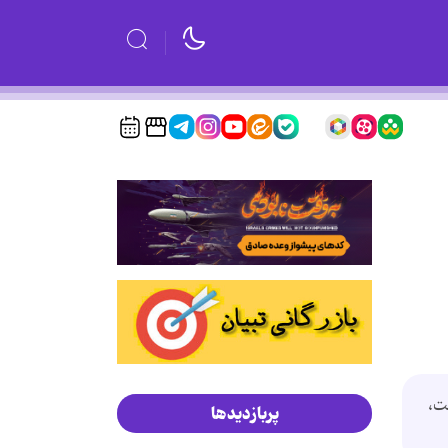
ت،
پربازدیدها