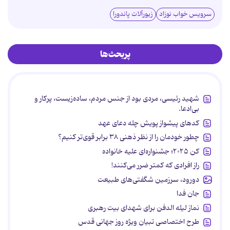
سرویس خواب نوزاد
زیورآلات پاندورا
پربحث‌ها
شهید رئیسی، مردی بود از جنس مردم، ساده‌زیست، پرکار و
بی‌ادعا.
کدهای پیشواز پویش چله دعای عهد
چطور خودمان را از نظر ذهنی ۳۸ برابر قوی‌تر کنیم؟
کن ۲۰۲۵؛ جشنواره‌ای علیه خانواده
راز افرادی که کمتر ضرر می‌کنند!
دورود، سرزمین شگفتی‌های طبیعت
جان فدا
نماز لیله الدفن برای شهدای بیت رهبری
طرح اختصاصی تبیان ویژه روز جهانی قدس