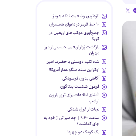
تازه‌ترین وضعیت تنگه هرمز
۱۰ خط قرمز در دعوای همسران
جمع‌آوری موکب‌های اربعین در
کربلا
بازگشت زوار اربعین حسینی از مرز
مهران
شاه کلید دوستی با حضرت امیر
اوکراین سند منگوله‌دار آمریکا!
آگاهی بدون فرسودگی
فرمول شکست پنتاگون
افشای اطلاعات برای ترور بارون
ترامپ
نجات از غرق شدگی
ساعت ۹:۴۰ | چه میراثی از خود به
جای گذاشت؟
یک کودک دو چهره!