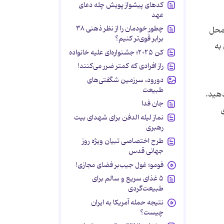
کدهای پیشواز پویش چله دعای
عهد
چطور خودمان را از نظر ذهنی ۳۸
 محل
برابر قوی‌تر کنیم؟
به
کن ۲۰۲۵؛ جشنواره‌ای علیه خانواده
راز افرادی که کمتر ضرر می‌کنند!
دورود، سرزمین شگفتی‌های
طبیعت
دهید.
جان فدا
ی
نماز لیله الدفن برای شهدای بیت
رهبری
طرح اختصاصی تبیان ویژه روز
جهانی قدس
فومو؛ غول جیب‌بر فضای مجازی!
۵ غذای سریع و سالم برای
طبیعت‌گردی
نتیجه حمله آمریکا به ایران
چیست؟