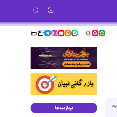
ود
پربازدیدها