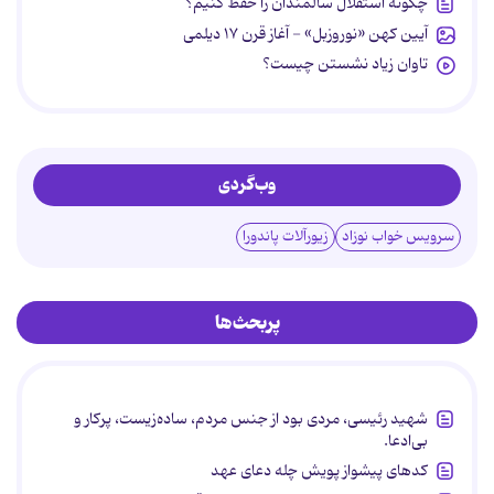
چگونه استقلال سالمندان را حفظ کنیم؟
آیین کهن «نوروزبل» - آغاز قرن ۱۷ دیلمی
تاوان زیاد نشستن چیست؟
وب‌گردی
سرویس خواب نوزاد
زیورآلات پاندورا
پربحث‌ها
شهید رئیسی، مردی بود از جنس مردم، ساده‌زیست، پرکار و
بی‌ادعا.
کدهای پیشواز پویش چله دعای عهد