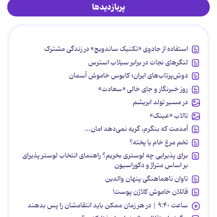
پربازدیدها
استفاده از جادوی «تکنیک ساندویچ» در زندگی مشترک
لنگرهای نجات در برابر سیلاب استرس
دوش‌پرتاب‌های ایران؛ کابوس خاموش آسمان
روز خبرنگار و جای خالی «سعادت»
در مسیر تولد ابریشم
تالاب «عینک»
آمدمت که بنگرم، گریه نمی‌دهد امان...
تخم مرغ خام یا پخته؟
برای پذیرایی چه لوستری بخریم؟ راهنمای انتخاب لوستر پذیرای
بر اساس متراژ و دکوراسیون
تاوان ناهماهنگی پنهان والدین
قاتلان خاموش کلاژن پوست!
ساعت ۹:۴۰ | در هر زمان ممکن باید انتقامشان را پس بدهند