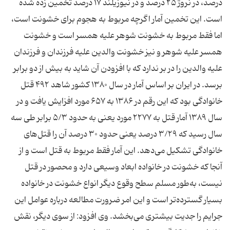
درصد، در نروژ ۲۵ درصد و در نیوزیلند ۱۷ درصد تخمین زده شده
است. این تخمین آمار اگرچه مربوط به هجوم برای خشونت است،
اما فقط مربوط به خشونت شوهر علیه همسر است و خشونت
همسر علیه شوهر و نیز خشونت والدین علیه فرزندان و فرزندان
علیه والدین را در بر ندارد که با افزودن آن شاید به بیش از دو برابر
برسد. در ایران بر اساس آمار در سال ۱۳۸۰ کشور شاهد ۴۹۲ قتل
خانوادگی بود که این رقم در ۱۳۸۶ به ۶۵۷ مورد افزایش یافت و در
سال ۱۳۸۹ آمار قتل به ۲۲۷۷ مورد یعنی به حدود ۵/۳ برابر طی سه
سال رسید که ۳/۲۹ درصد یعنی حدود ۳۰ درصد آن را قتل‌های
خانوادگی تشکیل می‌دهد. این آمار فقط مربوط به قتل است و از
آنجا که خشونت در خانواده ابعاد وسیعی دارد و محصور در قتل
نیست، به‌طور مسلم سطح وقوع دیگر انواع خشونت در خانواده
بسیار گسترده‌تر است و این امر ضرورت مطالعه درباره عوامل این
جرایم را جدیت بیشتری می‌بخشد. وی افزود: از سوی دیگر، نقش