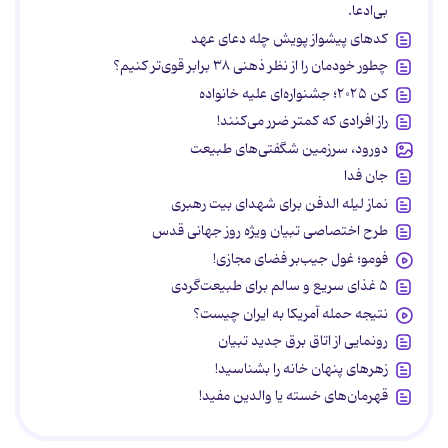
بی‌ادعا.
کدهای پیشواز پویش چله دعای عهد
چطور خودمان را از نظر ذهنی ۳۸ برابر قوی‌تر کنیم؟
کن ۲۰۲۵؛ جشنواره‌ای علیه خانواده
راز افرادی که کمتر ضرر می‌کنند!
دورود، سرزمین شگفتی‌های طبیعت
جان فدا
نماز لیله الدفن برای شهدای بیت رهبری
طرح اختصاصی تبیان ویژه روز جهانی قدس
فومو؛ غول جیب‌بر فضای مجازی!
۵ غذای سریع و سالم برای طبیعت‌گردی
نتیجه حمله آمریکا به ایران چیست؟
رونمایی از اتاق برق جدید تبیان
زهرهای پنهان خانه را بشناسید!
قهرمان‌های خسته یا والدین مفید!