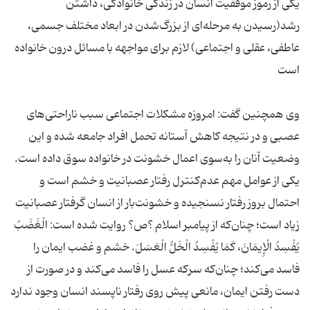
یکی از رموز موفقیت انسان در زندگی خانوادگی،‌‌ داشتن
رشد(رسیدن به مرحله‌ای از بزرگ‌شدن در ابعاد مختلف جسمی،
عاطفی، عقلی و اجتماعی) لازم برای مواجهه با مسائل درون خانواده
وی همچنین گفت: امروزه مشکلات اجتماعی سبب ناراحتی‌های
عصبی و در نتیجه کاهش آستانه تحمل افراد جامعه شده و این
وضعیت آنان را به‌‌سوی اعمال خشونت در خانواده سوق داده است.
یکی از عوامل مهم عدم‌کنترل رفتار عصبانیت و خشم است و
احتمال بروز رفتار نسنجیده و خشونت‌بار از انسان گرفتار عصبانیت
زیاد است؛ چنان‌که از پیامبر اسلام ؟ص؟ روایت شده است: الْغَضَبُ‏
یُفْسِدُ الْإِیمَانَ، کَمَا یُفْسِدُ الْخَلُّ الْعَسَلَ‏. خشم و غضب ایمان را
فاسد می‌کند؛ چنان‌که سرکه عسل را فاسد می‌کند‌‌‌‌‌ و در صورت از
دست رفتن ایمان، مانعی پیش روی رفتار ناپسند انسان وجود ندارد