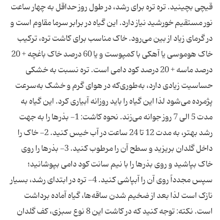
قیچی بچینید. تره تره برای رشد، در طول روز حداقل به چهار ساعت
نور مستقیم خورشید نیاز دارد. این گیاه در برابر سرما مقاوم است و
در گرمای زیاد از بین می‌رود. خاک مناسب برای کاشت تره، ترکیب
خاک هوموسی یا آهکی با کمپوست و یا 60 درصد خاک باغچه + 20
درصد ماسه + 20 درصد کود دامی است. تره نسبت به خشکی
حساسیت زیادی دارد، به‌طوری‌که در هوای گرم و خشک به‌سرعت
پژمرده می‌شود لذا این گیاه را باید روزانه آبیاری کرد. این گیاه به
مدت 5 الی 7 روز جوانه می‌زند. نحوه کاشت: 1- بذرها را به جهت
رشد بهتر، به مدت 12 تا 24 ساعت در آب خیس کنید. 2- خاک را
داخل گلدان بریزید و سطح آن را مرطوب کنید. 3- بذرها را روی
خاک بپاشید و روی بذرها را با نیم سانت کود دامی بپوشانید؛
سپس مجدداً روی آن را آبپاشی کنید. 4- تره در ابتدای رشد، بسیار
نازک است لذا بعد از ضخیم شدن ساقه‌ها، گیاه آماده برداشت
است. نکته: توجه کنید که در کاشت این 8 نوع سبزی، کف گلدان