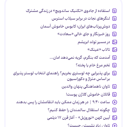
استفاده از جادوی «تکنیک ساندویچ» در زندگی مشترک
لنگرهای نجات در برابر سیلاب استرس
دوش‌پرتاب‌های ایران؛ کابوس خاموش آسمان
روز خبرنگار و جای خالی «سعادت»
در مسیر تولد ابریشم
تالاب «عینک»
آمدمت که بنگرم، گریه نمی‌دهد امان...
تخم مرغ خام یا پخته؟
برای پذیرایی چه لوستری بخریم؟ راهنمای انتخاب لوستر پذیرای
بر اساس متراژ و دکوراسیون
تاوان ناهماهنگی پنهان والدین
قاتلان خاموش کلاژن پوست!
ساعت ۹:۴۰ | در هر زمان ممکن باید انتقامشان را پس بدهند
چگونه استقلال سالمندان را حفظ کنیم؟
آیین کهن «نوروزبل» - آغاز قرن ۱۷ دیلمی
تاوان زیاد نشستن چیست؟