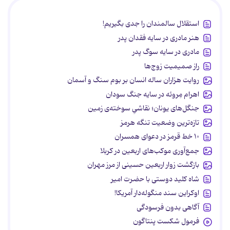
استقلال سالمندان را جدی بگیریم!
هنر مادری در سایه‌ فقدان پدر
مادری در سایه سوگ پدر
راز صمیمیت زوج‌ها
روایت هزاران ساله انسان بر بوم سنگ و آسمان
اهرام مِروئه در سایه جنگ سودان
جنگل‌های یونان؛ نقاشیِ سوخته‌ی زمین
تازه‌ترین وضعیت تنگه هرمز
۱۰ خط قرمز در دعوای همسران
جمع‌آوری موکب‌های اربعین در کربلا
بازگشت زوار اربعین حسینی از مرز مهران
شاه کلید دوستی با حضرت امیر
اوکراین سند منگوله‌دار آمریکا!
آگاهی بدون فرسودگی
فرمول شکست پنتاگون