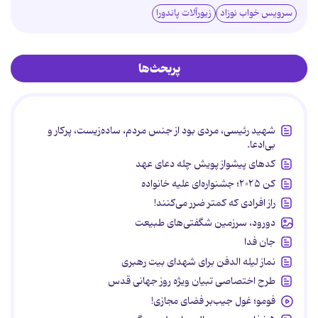
سرویس خواب نوزاد
زیورآلات پاندورا
پربحث‌ها
شهید رئیسی، مردی بود از جنس مردم، ساده‌زیست، پرکار و
بی‌ادعا.
کدهای پیشواز پویش چله دعای عهد
کن ۲۰۲۵؛ جشنواره‌ای علیه خانواده
راز افرادی که کمتر ضرر می‌کنند!
دورود، سرزمین شگفتی‌های طبیعت
جان فدا
نماز لیله الدفن برای شهدای بیت رهبری
طرح اختصاصی تبیان ویژه روز جهانی قدس
فومو؛ غول جیب‌بر فضای مجازی!