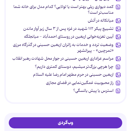
کمد دیواری ریلی بهتر است یا لولایی؟ کدام مدل برای خانه شما
مناسب‌تر است؟
میانکاله در آتش
تشییع پیکر ۱۱۲ شهید در غزه پس از ۳ سال زیر آوار ماندن
آیین تعزیه‌خوانی اربعین در روستای احمدآباد - میانجلگه
وضعیت تردد و خدمات به زائران اربعین حسینی در گذرگاه مرزی
«تمرچین» - پیرانشهر
مراسم عزاداری اربعینِ حسینی در جوار محل شهادت رهبر انقلاب
چرا هرچی بزرگ‌تر میشیم، دوستای کمتری داریم؟
اربعین حسینی در حرم مطهر امام رضا علیه السلام
راز محبوبیت غمگین‌نمایی در فضای مجازی
استرس یا پیش یائسگی؟
وب‌گردی