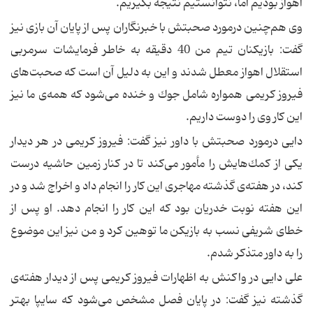
اهواز بودیم اما، نتوانستیم نتیجه بگیریم.
وی هم‌چنین درمورد صحبتش با خبرنگاران پس از پایان آن بازی نیز
گفت: بازیكنان تیم من 40 دقیقه به خاطر فرمایشات سرمربی
استقلال اهواز معطل شدند و این به دلیل آن است كه صحبت‌های
فیروز كریمی همواره شامل جوك و خنده می‌شود كه همه‌ی ما نیز
این كار وی را دوست داریم.
دایی درمورد صحبتش با داور نیز گفت: فیروز كریمی در هر دیدار
یكی از كمك‌هایش را مأمور می‌كند تا در كنار زمین حاشیه درست
كند، در هفته‌ی گذشته مهاجری این كار را انجام داد و اخراج شد و در
این هفته نوبت خدریان بود كه این كار را انجام دهد. او پس از
خطای شریفی نسب به بازیكن ما توهین كرد و من نیز این موضوع
را به داور متذكر شدم.
علی دایی در واكنش به اظهارات فیروز كریمی پس از دیدار هفته‌ی
گذشته نیز گفت: در پایان فصل مشخص می‌شود كه سایپا بهتر