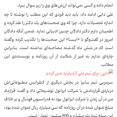
انجام داده و كسی نمی‌تواند ارزش‌های وی را زیر سوال ببرد.
علی دایی ادامه داد: باید دید فردی كه این مطلب را نوشته تا چه
اندازه تحصیلات دارد. چرا كه وی صحبت‌های یك دكتر را نقد كرده و
اطمینان دارم دكتر دادكان چنین ادبیاتی ندارد. ضمن آنكه دادكان
امروز در گفت‌وگو با «ایسنا» این صحبت‌ها را تكذیب كرده وگفته
است كه در شش ماه گذشته مصاحبه‌ای نداشته است. بنابراین
چاره‌ای ندارم به غیر از شكایت از آن روزنامه و نویسنده‌ی این
مطالب.
سرمربی تیم سایپا در بخش دیگری از كنفرانس مطبوعاتی‌اش
درباره‌ی قراردادش با شركت ایرانول توضیحاتی داد و گفت: قرارداد
من در آن زمان با شركت ایرانول بود نه فدراسیون فوتبال و بر خلاف
مبلغ عنوان شده در آن روزنامه كه سی میلیارد ریال عنوان شده بود،
این مبلغ تنها یك میلیارد و 800 میلیون تومان است.