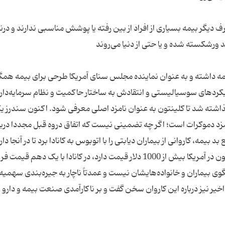
ف دیگر بیمه بسیاری از افراد از بین رفته یا پوشش مناسبی ندارند و درن
یمه داشته و به عنوان نماینده مجلس سنای آمریکا طرحی برای بیمه همگ
ویکردهای سوسیالیستی و انتقادش به ساختار حاکمیت و نظام سرمایه‌دار
ر گذاشته شد تا کلینتون به عنوان نامزد اصلی معرفی شود. اکنون سندرز یک
ترین چهره‌های انتخاباتی در میان بیش از 20 نامزد دموکرات است؛ اگر چه تضمینی نیست که اتفاق دروه قبل مجددا در
بیمه، کاروانی از بیماران دیابتی را با اتوبوس به کانادا برد تا در آنجا دا
انسولین مورد نیاز خود را تهیه کنند. انسولین که اکنون در آمریکا بیش از 1000 دلار قیمت دارد، در کانادا با یک دهم
 بیماران و خانواده‌هایشان نیست و عمدتاً ناچار به جیره‌بندی سهمیه 
یر نیز درباره این کاروان سخن گفت و بر ناکارآمدی صنعت بیمه و دارو و