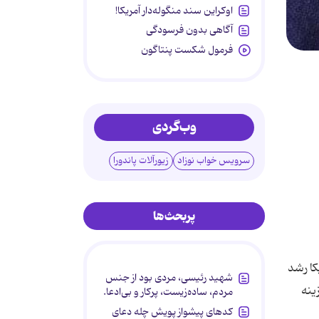
اوکراین سند منگوله‌دار آمریکا!
آگاهی بدون فرسودگی
فرمول شکست پنتاگون
وب‌گردی
سرویس خواب نوزاد
زیورآلات پاندورا
پربحث‌ها
کا رشد
شهید رئیسی، مردی بود از جنس
ینه
مردم، ساده‌زیست، پرکار و بی‌ادعا.
کدهای پیشواز پویش چله دعای