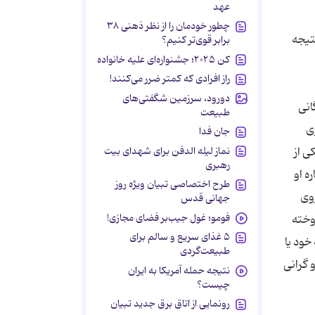
عهد
چطور خودمان را از نظر ذهنی ۳۸
تیجه
برابر قوی‌تر کنیم؟
کن ۲۰۲۵؛ جشنواره‌ای علیه خانواده
راز افرادی که کمتر ضرر می‌کنند!
دورود، سرزمین شگفتی‌های
انی
طبیعت
ی
جان فدا
ی از
نماز لیله الدفن برای شهدای بیت
رهبری
باره او
طرح اختصاصی تبیان ویژه روز
روی
جهانی قدس
فومو؛ غول جیب‌بر فضای مجازی!
 قیمت فروخته
۵ غذای سریع و سالم برای
خود یا
طبیعت‌گردی
 گرانی
نتیجه حمله آمریکا به ایران
چیست؟
رونمایی از اتاق برق جدید تبیان