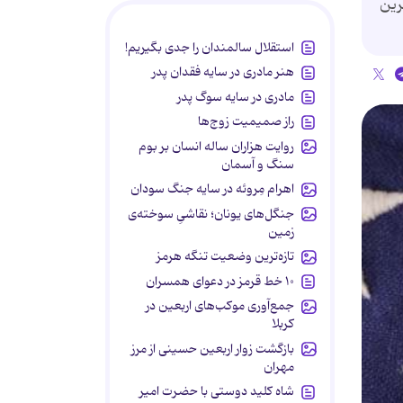
الاترین
استقلال سالمندان را جدی بگیریم!
هنر مادری در سایه‌ فقدان پدر
مادری در سایه سوگ پدر
راز صمیمیت زوج‌ها
روایت هزاران ساله انسان بر بوم
سنگ و آسمان
اهرام مِروئه در سایه جنگ سودان
جنگل‌های یونان؛ نقاشیِ سوخته‌ی
زمین
تازه‌ترین وضعیت تنگه هرمز
۱۰ خط قرمز در دعوای همسران
جمع‌آوری موکب‌های اربعین در
کربلا
بازگشت زوار اربعین حسینی از مرز
مهران
شاه کلید دوستی با حضرت امیر