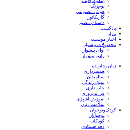
اینفوگرافیک
بوم‌رنگ
هوش مصنوعی
کاریکاتور
داستان مصور
پادکست
بازار
اخبار موسسه
محصولات پیشواز
آوای پیشواز
رادیو پیشواز
زنان‌وخانواده
همسرداری
سالمندان
سبک زندگی
خانه داری
فرزندپروری
آموزش آشپزی
سلامت زنان
کودک‌ونوجوان
نوجوانان
کودکانه
دهه هشتادی