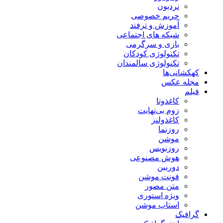
نردبون
حریم خصوصی
آموزش و ترفند
شبکه های اجتماعی
بازی و سرگرمی
تکنولوژی کودکان
تکنولوژی سالمندان
کهکشانی‌ها
مجله عکس
فیلم
کاغذوتا
زوم بی‌نهایت
کاغذولنز
روزنما
موشن
روزنویس
هوش مصنوعی
دوربین
فونت موشن
متن مصور
ویژه استوری
استاپ موشن
گرافیک