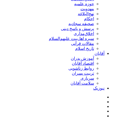
حوزه علمیه
مهدویت
نهج‌البلاغه
احکام
صحیفه سجادیه
پرسش و پاسخ دینی
اخلاق‌مداری
سیره اهل‌بیت علیهم‌السلام
مقالات قرآنی
تاریخ اسلام
آقایان
آموزش پدران
اقتصاد آقایان
روابط زناشویی
تربیت پسران
سربازی
سلامت آقایان
نیوزیک