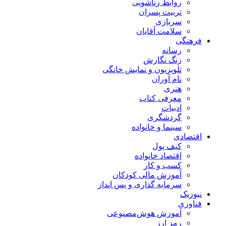
روابط زناشویی
تربیت پسران
سربازی
سلامت آقایان
فرهنگی
رسانه
زنگ نگارش
تلویزیون و نمایش خانگی
نام آوران
هنری
معرفی کتاب
ادبیات
گردشگری
سینما و خانواده
اقتصادی
کیف پول
اقتصاد خانواده
کسب و کار
آموزش مالی کودکان
سرمایه گذاری و پس انداز
نیوزیک
فناوری
آموزش هوش‌مصنوعی
رمز ارز