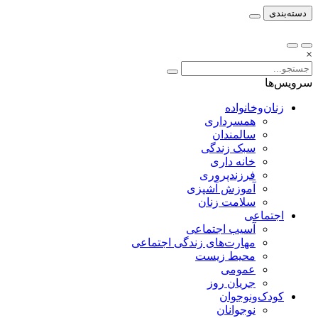
دسته‌بندی
×
سرویس‌ها
زنان‌وخانواده
همسرداری
سالمندان
سبک زندگی
خانه داری
فرزندپروری
آموزش آشپزی
سلامت زنان
اجتماعی
آسیب اجتماعی
مهارت‌های زندگی اجتماعی
محیط زیست
عمومی
جریان روز
کودک‌ونوجوان
نوجوانان