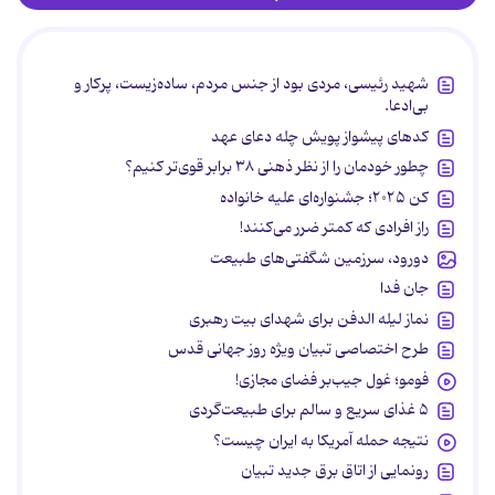
شهید رئیسی، مردی بود از جنس مردم، ساده‌زیست، پرکار و
بی‌ادعا.
کدهای پیشواز پویش چله دعای عهد
چطور خودمان را از نظر ذهنی ۳۸ برابر قوی‌تر کنیم؟
کن ۲۰۲۵؛ جشنواره‌ای علیه خانواده
راز افرادی که کمتر ضرر می‌کنند!
دورود، سرزمین شگفتی‌های طبیعت
جان فدا
نماز لیله الدفن برای شهدای بیت رهبری
طرح اختصاصی تبیان ویژه روز جهانی قدس
فومو؛ غول جیب‌بر فضای مجازی!
۵ غذای سریع و سالم برای طبیعت‌گردی
نتیجه حمله آمریکا به ایران چیست؟
رونمایی از اتاق برق جدید تبیان