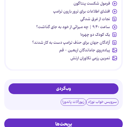
فرمول شکست پنتاگون
افشای اطلاعات برای ترور بارون ترامپ
نجات از غرق شدگی
ساعت ۹:۴۰ | چه میراثی از خود به جای گذاشت؟
یک کودک دو چهره!
آزادگان جهان برای حذف ترامپ دست به کار شدند؟
پیاده‌روی جاماندگان اربعین - قم
تمرین رزمی تکاوران ارتش
وب‌گردی
سرویس خواب نوزاد
زیورآلات پاندورا
پربحث‌ها