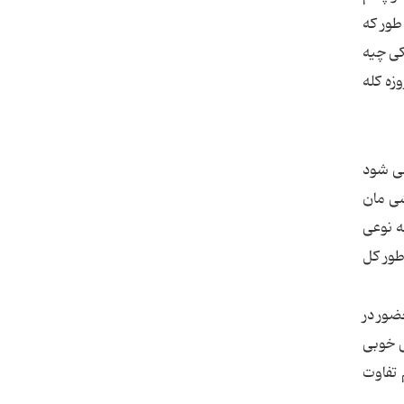
طور که
کی چیه
زه کله
می شود
شی مان
ه نوعی
 طور کل
ضور در
ی خوبی
 تفاوت