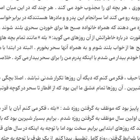
وری ، هر بچه ای را مجذوب خود می کند . هر چند که در این میان اص
تی روبه رو می کند اما سرانجام این پدر و و مادرها هستندکه در برابر خوا
ازه می دهند که همراه خانواده صبح ها برای خوردن سحری بلند شوند 
ت در باره خاطراتش از آن روزهای می گوید: « بله » مانند تمام بچه های 
ا از خواب بلند شوم و به همراه آنها سحر بخورم . البته در ابتدا با 
خودم بیدار می شدم یا اینکه پدرم من را برای سحر بیدار می کرد . خلاصه
عا حیف ، فکر می کنم که دیگه آن روزها تکرار شدنی نباشد . اصلا بچگی 
رین . آن روزها تمام عشق ما این بود که از افطار تا سحر در کوچه فوتبا
ییز بود که موظف به گرفتن روزه شد : «بله ، فکر می کنم آبان یا آذر بو
ای اولین سال موظف به گرفتن روزه شدم . برایم بسیار شیرین بود که با
 که روزهای ابتدایی برایم سخت بود اما با توجه به اینکه در سال های قب
با شرایط گرفتن روزه کامل تطبیق پیدا کنم از یک طرف با توجه به جثه