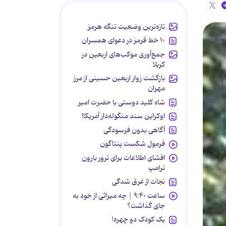
تازه‌ترین وضعیت تنگه هرمز
۱۰ خط قرمز در دعوای همسران
جمع‌آوری موکب‌های اربعین در
کربلا
بازگشت زوار اربعین حسینی از مرز
مهران
شاه کلید دوستی با حضرت امیر
اوکراین سند منگوله‌دار آمریکا!
آگاهی بدون فرسودگی
فرمول شکست پنتاگون
افشای اطلاعات برای ترور بارون
ترامپ
نجات از غرق شدگی
ساعت ۹:۴۰ | چه میراثی از خود به
جای گذاشت؟
یک کودک دو چهره!