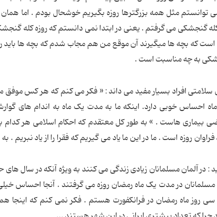
می توانستم مثل همه بزرگترها روزه بگیریم خوشحال بودم . اما همان 
 کله گنجشکی می گرفتم . یعنی در ابتدا نمی دانستم که روزه کله گنجش
ای است که بچه ها میگیرند آن موقع من هم مجاب شدم که بچه ها باید رو
جشکی به چه مناسبت است .
رای سلامتی افراد بسیار مفید می داند : « فکر می کنم که هر کس موفق 
 ماه احساس خوبی دارد. اینکه ما به مدت یک ماه به اندام های گوار
ضی بیماری هاست . » به طور کل معتقدم که احکام اسلامی هر کدام ب
وان روزه است . ما در این ما یاد می گیریم که فقرا را از یاد نبریم . به
د : در آلمان مسلمانان زیادی زندگی می کنند به ویژه آنکه در سال های ح
مسلمانان در مدت یک ماه رمضان روزه می گرفتند . آنجا احساس خیل
ی روز ماه رمضان در فرانکفورت هستم . فکر نمی کنم که اینجا هم
 چرا که تعداد بیشتری ایرانی در این شهر هستند ...