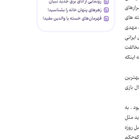
رونمایی از اتاق برق جدید تبیان
رارهای
زهرهای پنهان خانه را بشناسید!
سته های
قهرمان‌های خسته یا والدین مفید!
. مهدی
ایرانی
مخالفت
 اینکه
بهترین
ل بازی
د . به
ید مثل
ل روزه
 کوچکم