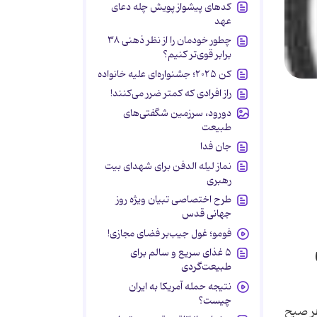
کدهای پیشواز پویش چله دعای
عهد
چطور خودمان را از نظر ذهنی ۳۸
برابر قوی‌تر کنیم؟
کن ۲۰۲۵؛ جشنواره‌ای علیه خانواده
راز افرادی که کمتر ضرر می‌کنند!
دورود، سرزمین شگفتی‌های
طبیعت
جان فدا
نماز لیله الدفن برای شهدای بیت
رهبری
طرح اختصاصی تبیان ویژه روز
جهانی قدس
فومو؛ غول جیب‌بر فضای مجازی!
۵ غذای سریع و سالم برای
طبیعت‌گردی
نتیجه حمله آمریکا به ایران
چیست؟
هر صبح