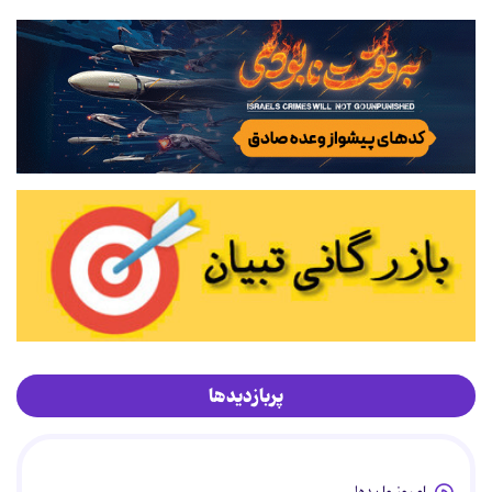
پربازدیدها
امروز وا بده!