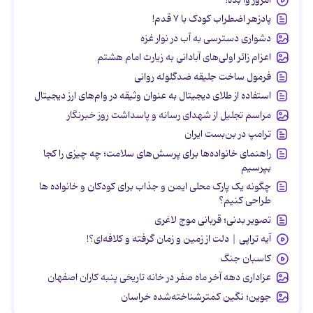
پادزهر اضطراب کودک با ۷ قدم!
دشواری دسترسی به آب در نوار غزه
اعزام زائر اولی‌های آبادانی به زیارت امام هشتم
فرمول ساخت جلیقه ضدگلوله روانی
استفاده از طلای دیجیتال به عنوان وثیقه در وام‌های ارز دیجیتال
مراسم تجلیل از شهدای رسانه و پاسداشت روز خبرنگار
ترامپ در بن‌بست ایران
راهنمای خانواده‌ها برای پرسش‌های سلامت؛ چه چیزی را کجا
بپرسیم
چگونه یک پارک محلی ایمن و جذاب برای کودکان و خانواده ها
طراحی کنیم؟
تصویر بدنی؛ قربانی موج لاغری
آیه تراپی | دلت از زمین و زمان گرفته و کلافه‌ای؟!
کاسبان جنگ
عزاداری دهه آخر ماه صفر در خانه تاریخی پنبه کاران اصفهان
جوین؛ نگین کمترشناخته‌شده خراسان