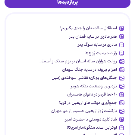
پربازدیدها
استقلال سالمندان را جدی بگیریم!
هنر مادری در سایه‌ فقدان پدر
مادری در سایه سوگ پدر
راز صمیمیت زوج‌ها
روایت هزاران ساله انسان بر بوم سنگ و آسمان
اهرام مِروئه در سایه جنگ سودان
جنگل‌های یونان؛ نقاشیِ سوخته‌ی زمین
تازه‌ترین وضعیت تنگه هرمز
۱۰ خط قرمز در دعوای همسران
جمع‌آوری موکب‌های اربعین در کربلا
بازگشت زوار اربعین حسینی از مرز مهران
شاه کلید دوستی با حضرت امیر
اوکراین سند منگوله‌دار آمریکا!