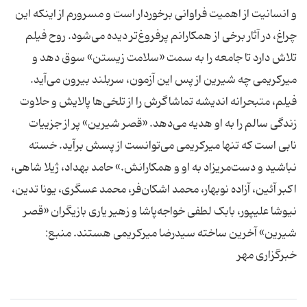
و انسانیت از اهمیت فراوانی برخوردار است و مسرورم از اینکه این
چراغ، در آثار برخی از همکارانم پرفروغ‌تر دیده می‌شود. روح فیلم
تلاش دارد تا جامعه را به سمت «سلامت زیستن» سوق دهد و
میرکریمی چه شیرین از پس این آزمون‌، سربلند بیرون می‌آید.
فیلم، متبحرانه اندیشه تماشاگرش را از تلخی‌ها پالایش و حلاوت
زندگی سالم را به او هدیه می‌دهد. «قصر شیرین» پر از جزییات
نابی‌ است که تنها میرکریمی می‌توانست از پسش برآید. خسته
نباشید و دست‌مریزاد به او و همکارانش‌.» حامد بهداد، ژیلا شاهی،
اکبر آئین، آزاده نوبهار، محمد اشکان‌فر، محمد عسگری، یونا تدین،
نیوشا علیپور، بابک لطفی خواجه‌پاشا و زهیر یاری بازیگران «قصر
شیرین» آخرین ساخته سیدرضا میرکریمی هستند. منبع:
خبرگزاری مهر