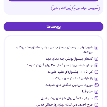
سرویس خواب نوزاد
زیورآلات پاندورا
پربحث‌ها
شهید رئیسی، مردی بود از جنس مردم، ساده‌زیست، پرکار و
بی‌ادعا.
کدهای پیشواز پویش چله دعای عهد
چطور خودمان را از نظر ذهنی ۳۸ برابر قوی‌تر کنیم؟
کن ۲۰۲۵؛ جشنواره‌ای علیه خانواده
راز افرادی که کمتر ضرر می‌کنند!
دورود، سرزمین شگفتی‌های طبیعت
جان فدا
نماز لیله الدفن برای شهدای بیت رهبری
طرح اختصاصی تبیان ویژه روز جهانی قدس