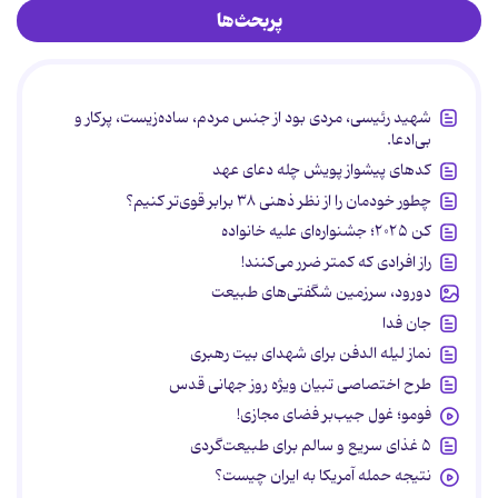
پربحث‌ها
شهید رئیسی، مردی بود از جنس مردم، ساده‌زیست، پرکار و
بی‌ادعا.
کدهای پیشواز پویش چله دعای عهد
چطور خودمان را از نظر ذهنی ۳۸ برابر قوی‌تر کنیم؟
کن ۲۰۲۵؛ جشنواره‌ای علیه خانواده
راز افرادی که کمتر ضرر می‌کنند!
دورود، سرزمین شگفتی‌های طبیعت
جان فدا
نماز لیله الدفن برای شهدای بیت رهبری
طرح اختصاصی تبیان ویژه روز جهانی قدس
فومو؛ غول جیب‌بر فضای مجازی!
۵ غذای سریع و سالم برای طبیعت‌گردی
نتیجه حمله آمریکا به ایران چیست؟