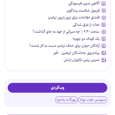
آگاهی بدون فرسودگی
فرمول شکست پنتاگون
افشای اطلاعات برای ترور بارون ترامپ
نجات از غرق شدگی
ساعت ۹:۴۰ | چه میراثی از خود به جای گذاشت؟
یک کودک دو چهره!
آزادگان جهان برای حذف ترامپ دست به کار شدند؟
پیاده‌روی جاماندگان اربعین - قم
تمرین رزمی تکاوران ارتش
وب‌گردی
سرویس خواب نوزاد
زیورآلات پاندورا