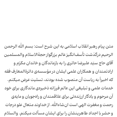
متن پیام رهبر انقلاب اسلامی به این شرح است: بسم الله الرحمن
الرحیم درگذشت تأسف‌انگیز عالم بزرگوار حجةالاسلام والمسلمین
آقای حاج سیّد علیرضا حائری را به بازماندگان و خاندان مکرّم و
ارادتمندان و همکاران علمی ایشان در مؤسسه‌ی دائرةالمعارف فقه
که اخیراً به ریاست آن منصوب شده بودند، تسلیت عرض میکنم.
خدمات علمی و تبلیغی این عالم فرزانه ذخیره‌ی ماندگاری برای خود
آن مرحوم و یادگار ارزنده‌ئی برای علاقمندان و راه‌جویان و مایه‌ی
رحمت و مغفرت الهی است ان‌شاءالله. از خداوند متعال علو درجات
و حشر با اجداد طاهرینشان را برای ایشان مسألت میکنم. والسلام