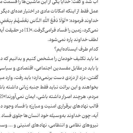
آب شد و گفت: خدایا یکی از این ماشین‌ها را قسمت ما ک
عمل فقط از اینکه امکانات مادی در اختیار عده‌ای دی
خداوند فرموده: «لَوْلَا دَفْعُ اللَّهِ النَّاسَ بَعْضَهُمْ ب
نمی‌کرد، زمین را فس
ما باید تکلیف خودمان را مشخص کنیم و بدانیم که در 
یا باید در مقابل مفسدین اجتماعی، اقتصادی و سیاسی 
گفتن، دزد از دزدی دست برنمی‌دارد؛ باید رفت، وارد می
بخواهند و این برائت نباید فقط جنبه زبانی داشته باش
قالب نهادهای برقراری امنیت و مبارزه با فساد وجود دا
آیه، چون خداوند به‌وسیله خود انسان‌ها جلوی فساد را
نیروهای نظامی و انتظامی،‌ نهادهای امنیتی و ... و