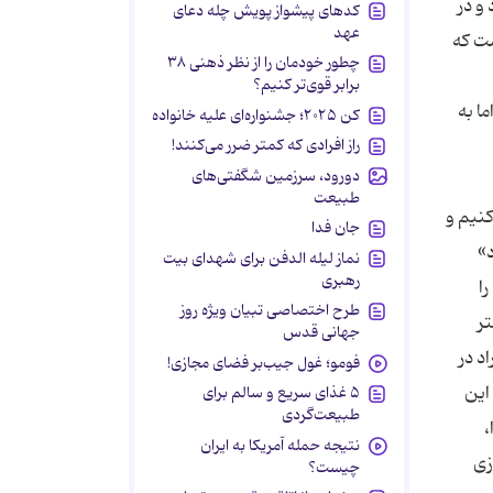
و در
کدهای پیشواز پویش چله دعای
عهد
ست که
چطور خودمان را از نظر ذهنی ۳۸
برابر قوی‌تر کنیم؟
اما به
کن ۲۰۲۵؛ جشنواره‌ای علیه خانواده
راز افرادی که کمتر ضرر می‌کنند!
دورود، سرزمین شگفتی‌های
طبیعت
کنیم و
جان فدا
د»
نماز لیله الدفن برای شهدای بیت
رهبری
ا
طرح اختصاصی تبیان ویژه روز
تر
جهانی قدس
فراد در
فومو؛ غول جیب‌بر فضای مجازی!
این
۵ غذای سریع و سالم برای
طبیعت‌گردی
،
نتیجه حمله آمریکا به ایران
زی
چیست؟