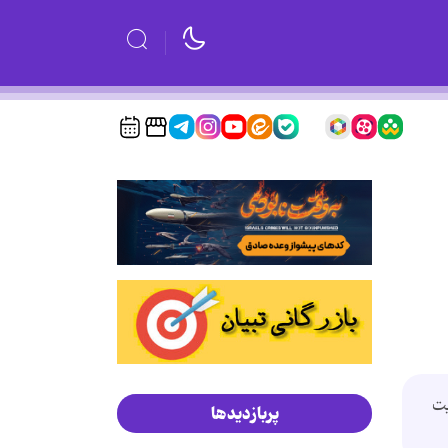
یت
پربازدیدها