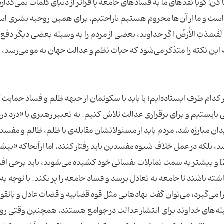
ن! گویا نقدهای ما به فسادهای جامعه پا فراتر از دنیای کلمات نمی‌گذارد 
گر است و ما از آن‌ها محروم هستیم ناراحتیم. برای همین روحیه بشری ا
ِبَعْضٍ لَفَسَدَتِ الْأَرْضُ اگر خداوند، بعضی از مردم را به وسیله بعضی دیگر دفع
اد فرامی‌گرفت.»[1] در حقیقت آیه این نکته را متذکر می‌شود که حیات نظم و عدالت جهان به مو می‌رسد، ‌
کدام طرف ایستاده‌ایم؛ یا باید با سکوتمان از جبهه ظلم و فساد حمایت 
بایستیم و برای برقراری عدالت تلاش کنیم. به تعبیر رهبری با «دزد دز
دان مبارزه شد. مردم بايد از مسئولانشان مقابله‌ى با ظلم، ظالم و مفسد ر
د، بلکه در عمل خلاف شیوه مفسدین باید رفتار کنند. اما ازآنجاکه «بیش
مردم، هرچند اصرار داشته باشی، ایمان نمی‌آورند!»[2] و بیشتر به سمت تمایلات نفسانی خود کشیده می‌شوند، باید برخی ا
شته باشند تا جامعه به تعادل برسد و فساد جامعه را پر نکند. با توجه به 
 می‌گیرد، می‌توان گفت نهادهایی مثل قوه قضاییه و قضات عادل و باتقوا
سیله‌های خداوند برای انتشار عدالت در جوامع هستند. همچنین وقتی رو