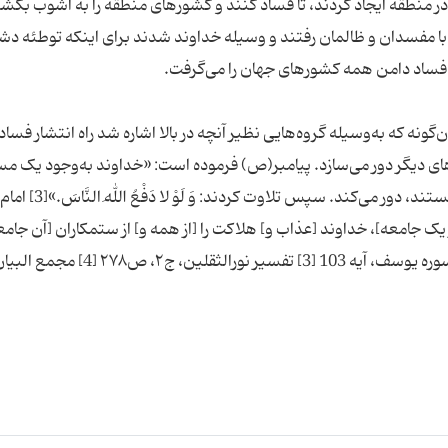
در منطقه ایجاد کردند، تا فساد کنند و کشورهای منطقه را به آشوب بکش
 با مفسدان و ظالمان رفتند و ‌وسیله خداوند شدند برای اینکه توطئه د
نه که به‌وسیله گروه‌هایی نظیر آنچه در بالا اشاره شد راه انتشار فساد
‌های دیگر دور می‌سازد. پیامبر(ص) فرموده است: «خداوند به‌وجود یک م
نیکوکار، بلا را از صد هزار خانه‌ای که در همسایگی او هستند، دور می‌کند. سپس تلاوت کردند: وَ لَوْ لا دَفْعُ اللهِ النَّاسَ.»[3] امام
 یک جامعه]، خداوند [عذاب و] هلاکت را [از همه و] از ستمکاران [آن جامع
می‌کند.»[4] پی‌نوشت‌ها: [1] سوره بقره، آیه 251 [2] سوره یوسف، آیه 103 [3] تفسیر نورالثقلین، ج۲، ص۲۷۸ [4