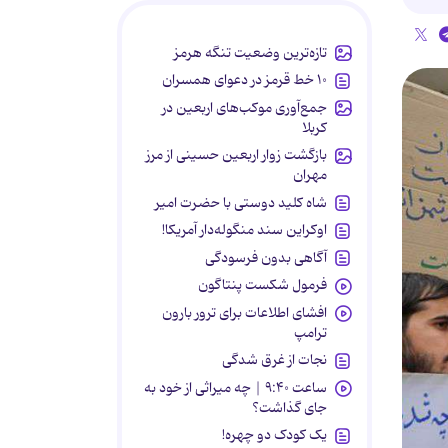
تازه‌ترین وضعیت تنگه هرمز
۱۰ خط قرمز در دعوای همسران
جمع‌آوری موکب‌های اربعین در
کربلا
بازگشت زوار اربعین حسینی از مرز
مهران
شاه کلید دوستی با حضرت امیر
اوکراین سند منگوله‌دار آمریکا!
آگاهی بدون فرسودگی
فرمول شکست پنتاگون
افشای اطلاعات برای ترور بارون
ترامپ
نجات از غرق شدگی
ساعت ۹:۴۰ | چه میراثی از خود به
جای گذاشت؟
یک کودک دو چهره!