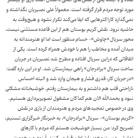
مورد توجه مردم قرار گرفته است. معمولاً علی نصیریان نگذاشته و
نمی‌گذارد کاراکترهایی که ایفا می‌کند تکرار نشود و هیچ‌وقت به
حاشیه نرود. نقش کریم بوستان هم از این قاعده مستثنی نیست.
محور سریال «چاوش»- حسام منظور است اما او هنرمندانه به
میدان آمده و مخاطب را هم با خودش همراه کرده است. یکی از
اتفاقاتی که دراین سریال افتاده و مطرح شد نصیریان در جریان
ساخت سریال «برادرجان» راهی بیمارستان شد. او در این باره گفت:
«در جریان کار، قدری فشار و هیجان وارد شد و البته احساس
ناراحتی قلب هم داشتم و به بیمارستان رفتم. خوشبختانه مشکلی
نبود و بحمدالله الان هم کماکان مشغول تصویربرداری هستیم.
وی در خصوص تمجیدهای مردم و هنرمندان از بازی در نقش
«کریم بوستان»- سریال «برادرجان»، به خبرنگار خبرگزاری تسنیم،
تصریح کرد: من بسیار خوشبخت هستم که مردم با کارهای
نمایشی درست و خوب ارتباط برقرار می‌کنند. آرزوی من خدمت