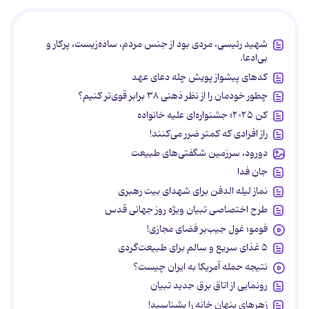
شهید رئیسی، مردی بود از جنس مردم، ساده‌زیست، پرکار و
بی‌ادعا.
کدهای پیشواز پویش چله دعای عهد
چطور خودمان را از نظر ذهنی ۳۸ برابر قوی‌تر کنیم؟
کن ۲۰۲۵؛ جشنواره‌ای علیه خانواده
راز افرادی که کمتر ضرر می‌کنند!
دورود، سرزمین شگفتی‌های طبیعت
جان فدا
نماز لیله الدفن برای شهدای بیت رهبری
طرح اختصاصی تبیان ویژه روز جهانی قدس
فومو؛ غول جیب‌بر فضای مجازی!
۵ غذای سریع و سالم برای طبیعت‌گردی
نتیجه حمله آمریکا به ایران چیست؟
رونمایی از اتاق برق جدید تبیان
زهرهای پنهان خانه را بشناسید!