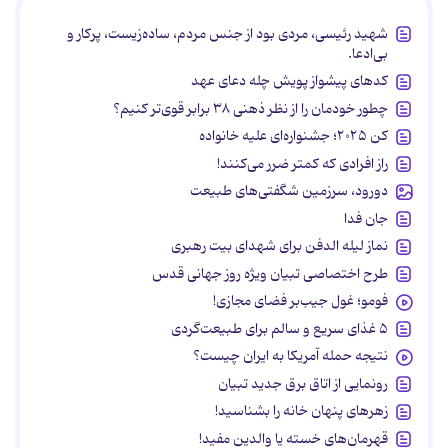
شهید رئیسی، مردی بود از جنس مردم، ساده‌زیست، پرکار و
بی‌ادعا.
کدهای پیشواز پویش چله دعای عهد
چطور خودمان را از نظر ذهنی ۳۸ برابر قوی‌تر کنیم؟
کن ۲۰۲۵؛ جشنواره‌ای علیه خانواده
راز افرادی که کمتر ضرر می‌کنند!
دورود، سرزمین شگفتی‌های طبیعت
جان فدا
نماز لیله الدفن برای شهدای بیت رهبری
طرح اختصاصی تبیان ویژه روز جهانی قدس
فومو؛ غول جیب‌بر فضای مجازی!
۵ غذای سریع و سالم برای طبیعت‌گردی
نتیجه حمله آمریکا به ایران چیست؟
رونمایی از اتاق برق جدید تبیان
زهرهای پنهان خانه را بشناسید!
قهرمان‌های خسته یا والدین مفید!