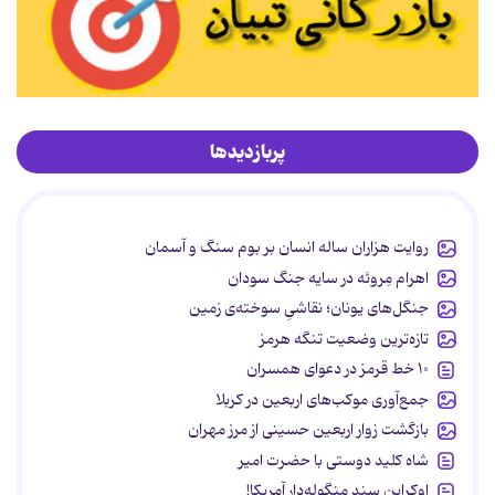
پربازدیدها
روایت هزاران ساله انسان بر بوم سنگ و آسمان
اهرام مِروئه در سایه جنگ سودان
جنگل‌های یونان؛ نقاشیِ سوخته‌ی زمین
تازه‌ترین وضعیت تنگه هرمز
۱۰ خط قرمز در دعوای همسران
جمع‌آوری موکب‌های اربعین در کربلا
بازگشت زوار اربعین حسینی از مرز مهران
شاه کلید دوستی با حضرت امیر
اوکراین سند منگوله‌دار آمریکا!