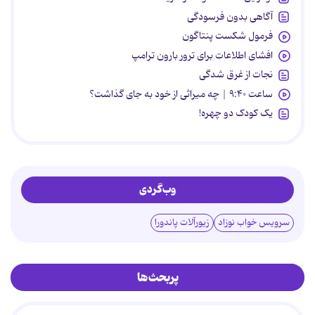
آگاهی بدون فرسودگی
فرمول شکست پنتاگون
افشای اطلاعات برای ترور بارون ترامپ
نجات از غرق شدگی
ساعت ۹:۴۰ | چه میراثی از خود به جای گذاشت؟
یک کودک دو چهره!
وب‌گردی
سرویس خواب نوزاد
زیورآلات پاندورا
پربحث‌ها