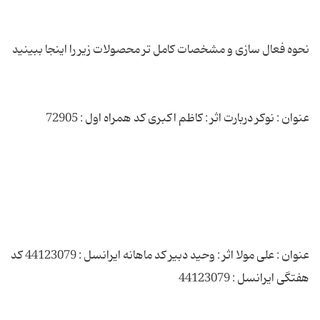
عنوان : علی مولا اثر : وحید دبیر کد ماهانه ایرانسل : 44123079 کد