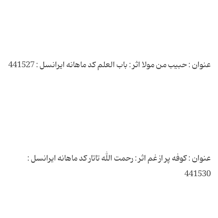
عنوان : کوفه پر از غم اثر : رحمت الله تاتار کد ماهانه ایرانسل :