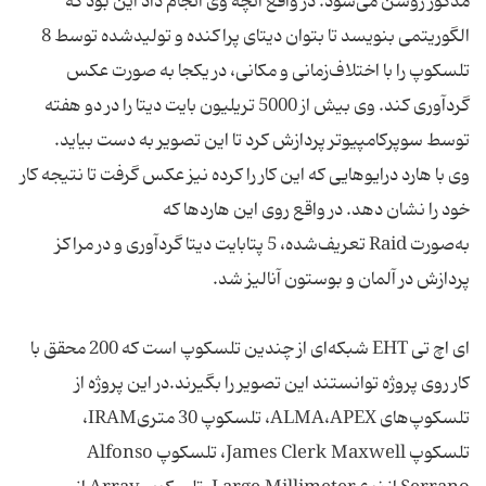
مذکور روشن می‌شود. در واقع آنچه وی انجام داد این بود که
الگوریتمی بنویسد تا بتوان دیتای پراکنده و تولیدشده توسط 8
تلسکوپ را با اختلاف‌زمانی و مکانی، در یکجا به‌ صورت عکس
گردآوری کند. وی بیش از 5000 تریلیون بایت دیتا را در دو هفته
توسط سوپرکامپیوتر پردازش کرد تا این تصویر به دست بیاید.
وی با هارد درایوهایی که این کار را کرده نیز عکس گرفت تا نتیجه کار
خود را نشان دهد. در واقع روی این هاردها که
به‌صورت Raid تعریف‌شده، 5 پتابایت دیتا گردآوری و در مراکز
پردازش در آلمان و بوستون آنالیز شد.
ای اچ تی EHT شبکه‌ای از چندین تلسکوپ است که 200 محقق با
کار روی پروژه توانستند این تصویر را بگیرند.در این پروژه از
تلسکوپ‌های ALMA،APEX، تلسکوپ 30 متریIRAM،
تلسکوپ James Clerk Maxwell، تلسکوپ Alfonso