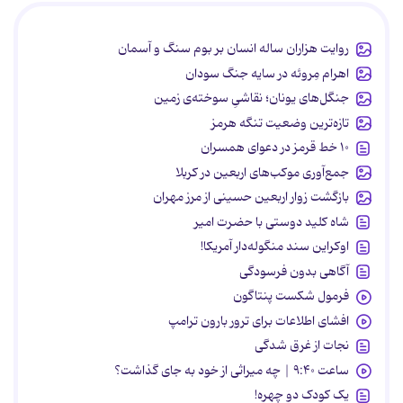
روایت هزاران ساله انسان بر بوم سنگ و آسمان
اهرام مِروئه در سایه جنگ سودان
جنگل‌های یونان؛ نقاشیِ سوخته‌ی زمین
تازه‌ترین وضعیت تنگه هرمز
۱۰ خط قرمز در دعوای همسران
جمع‌آوری موکب‌های اربعین در کربلا
بازگشت زوار اربعین حسینی از مرز مهران
شاه کلید دوستی با حضرت امیر
اوکراین سند منگوله‌دار آمریکا!
آگاهی بدون فرسودگی
فرمول شکست پنتاگون
افشای اطلاعات برای ترور بارون ترامپ
نجات از غرق شدگی
ساعت ۹:۴۰ | چه میراثی از خود به جای گذاشت؟
یک کودک دو چهره!