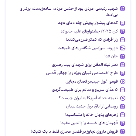
شهید رئیسی، مردی بود از جنس مردم، ساده‌زیست، پرکار و
بی‌ادعا.
کدهای پیشواز پویش چله دعای عهد
کن ۲۰۲۵؛ جشنواره‌ای علیه خانواده
راز افرادی که کمتر ضرر می‌کنند!
دورود، سرزمین شگفتی‌های طبیعت
جان فدا
نماز لیله الدفن برای شهدای بیت رهبری
طرح اختصاصی تبیان ویژه روز جهانی قدس
فومو؛ غول جیب‌بر فضای مجازی!
۵ غذای سریع و سالم برای طبیعت‌گردی
نتیجه حمله آمریکا به ایران چیست؟
رونمایی از اتاق برق جدید تبیان
زهرهای پنهان خانه را بشناسید!
قهرمان‌های خسته یا والدین مفید!
فروش داروی تجاوز در فضای مجازی فقط با یک کلیک!