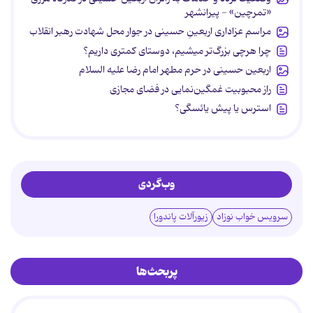
«تمرچین» - پیرانشهر
مراسم عزاداری اربعینِ حسینی در جوار محل شهادت رهبر انقلاب
چرا هرچی بزرگ‌تر میشیم، دوستای کمتری داریم؟
اربعین حسینی در حرم مطهر امام رضا علیه السلام
راز محبوبیت غمگین‌نمایی در فضای مجازی
استرس یا پیش یائسگی؟
وب‌گردی
سرویس خواب نوزاد
زیورآلات پاندورا
پربحث‌ها