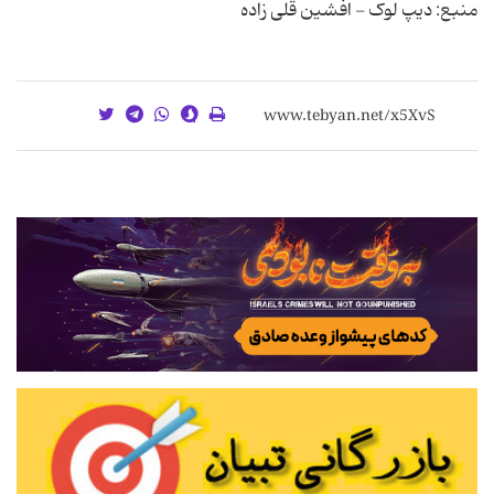
منبع: دیپ لوک - افشین قلی زاده