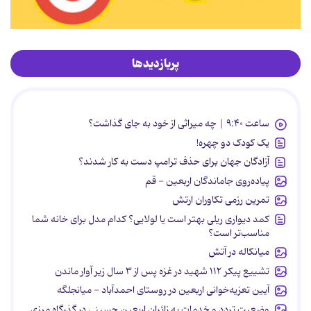
پربازدیدها
ساعت ۹:۴۰ | چه میراثی از خود به جای گذاشت؟
یک کودک دو چهره!
آزادگان جهان برای حذف ترامپ دست به کار شدند؟
پیاده‌روی جاماندگان اربعین - قم
تمرین رزمی تکاوران ارتش
کمد دیواری ریلی بهتر است یا لولایی؟ کدام مدل برای خانه شما
مناسب‌تر است؟
میانکاله در آتش
تشییع پیکر ۱۱۲ شهید در غزه پس از ۳ سال زیر آوار ماندن
آیین تعزیه‌خوانی اربعین در روستای احمدآباد - میانجلگه
وضعیت تردد و خدمات به زائران اربعین حسینی در گذرگاه مرزی