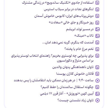
استفاده از جادوی «تکنیک ساندویچ» در زندگی مشترک
لنگرهای نجات در برابر سیلاب استرس
دوش‌پرتاب‌های ایران؛ کابوس خاموش آسمان
روز خبرنگار و جای خالی «سعادت»
در مسیر تولد ابریشم
تالاب «عینک»
آمدمت که بنگرم، گریه نمی‌دهد امان...
تخم مرغ خام یا پخته؟
برای پذیرایی چه لوستری بخریم؟ راهنمای انتخاب لوستر پذیرای
بر اساس متراژ و دکوراسیون
تاوان ناهماهنگی پنهان والدین
قاتلان خاموش کلاژن پوست!
ساعت ۹:۴۰ | در هر زمان ممکن باید انتقامشان را پس بدهند
چگونه استقلال سالمندان را حفظ کنیم؟
آیین کهن «نوروزبل» - آغاز قرن ۱۷ دیلمی
تاوان زیاد نشستن چیست؟