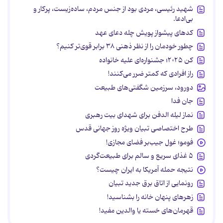
شهید رئیسی، مردی بود از جنس مردم، ساده‌زیست، پرکار و
بی‌ادعا.
کدهای پیشواز پویش چله دعای عهد
چطور خودمان را از نظر ذهنی ۳۸ برابر قوی‌تر کنیم؟
کن ۲۰۲۵؛ جشنواره‌ای علیه خانواده
راز افرادی که کمتر ضرر می‌کنند!
دورود، سرزمین شگفتی‌های طبیعت
جان فدا
نماز لیله الدفن برای شهدای بیت رهبری
طرح اختصاصی تبیان ویژه روز جهانی قدس
فومو؛ غول جیب‌بر فضای مجازی!
۵ غذای سریع و سالم برای طبیعت‌گردی
نتیجه حمله آمریکا به ایران چیست؟
رونمایی از اتاق برق جدید تبیان
زهرهای پنهان خانه را بشناسید!
قهرمان‌های خسته یا والدین مفید!