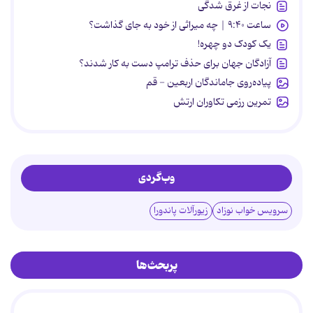
نجات از غرق شدگی
ساعت ۹:۴۰ | چه میراثی از خود به جای گذاشت؟
یک کودک دو چهره!
آزادگان جهان برای حذف ترامپ دست به کار شدند؟
پیاده‌روی جاماندگان اربعین - قم
تمرین رزمی تکاوران ارتش
وب‌گردی
سرویس خواب نوزاد
زیورآلات پاندورا
پربحث‌ها