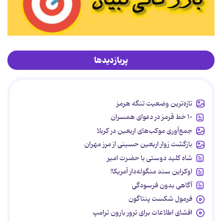
پربازدیدها
تازه‌ترین وضعیت تنگه هرمز
۱۰ خط قرمز در دعوای همسران
جمع‌آوری موکب‌های اربعین در کربلا
بازگشت زوار اربعین حسینی از مرز مهران
شاه کلید دوستی با حضرت امیر
اوکراین سند منگوله‌دار آمریکا!
آگاهی بدون فرسودگی
فرمول شکست پنتاگون
افشای اطلاعات برای ترور بارون ترامپ