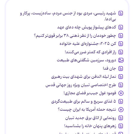
شهید رئیسی، مردی بود از جنس مردم، ساده‌زیست، پرکار و
بی‌ادعا.
کدهای پیشواز پویش چله دعای عهد
چطور خودمان را از نظر ذهنی ۳۸ برابر قوی‌تر کنیم؟
کن ۲۰۲۵؛ جشنواره‌ای علیه خانواده
راز افرادی که کمتر ضرر می‌کنند!
دورود، سرزمین شگفتی‌های طبیعت
جان فدا
نماز لیله الدفن برای شهدای بیت رهبری
طرح اختصاصی تبیان ویژه روز جهانی قدس
فومو؛ غول جیب‌بر فضای مجازی!
۵ غذای سریع و سالم برای طبیعت‌گردی
نتیجه حمله آمریکا به ایران چیست؟
رونمایی از اتاق برق جدید تبیان
زهرهای پنهان خانه را بشناسید!