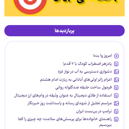
پربازدیدها
امروز وا بده!
پادزهر اضطراب کودک با ۷ قدم!
دشواری دسترسی به آب در نوار غزه
اعزام زائر اولی‌های آبادانی به زیارت امام هشتم
فرمول ساخت جلیقه ضدگلوله روانی
استفاده از طلای دیجیتال به عنوان وثیقه در وام‌های ارز دیجیتال
مراسم تجلیل از شهدای رسانه و پاسداشت روز خبرنگار
ترامپ در بن‌بست ایران
راهنمای خانواده‌ها برای پرسش‌های سلامت؛ چه چیزی را کجا
بپرسیم