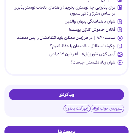
برای پذیرایی چه لوستری بخریم؟ راهنمای انتخاب لوستر پذیرای
بر اساس متراژ و دکوراسیون
تاوان ناهماهنگی پنهان والدین
قاتلان خاموش کلاژن پوست!
ساعت ۹:۴۰ | در هر زمان ممکن باید انتقامشان را پس بدهند
چگونه استقلال سالمندان را حفظ کنیم؟
آیین کهن «نوروزبل» - آغاز قرن ۱۷ دیلمی
تاوان زیاد نشستن چیست؟
وب‌گردی
سرویس خواب نوزاد
زیورآلات پاندورا
پربحث‌ها