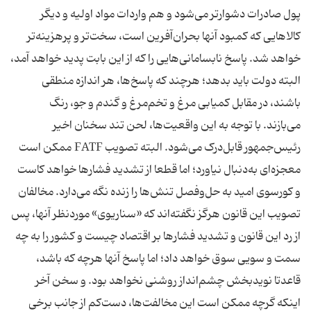
پول صادرات دشوارتر می‌شود و هم واردات مواد اولیه و دیگر
کالاهایی که کمبود آنها بحران‌آفرین است، سخت‌تر و پرهزینه‌تر
خواهد شد. پاسخ نابسامانی‌هایی را که از این بابت پدید خواهد آمد،
البته دولت باید بدهد؛ هرچند که پاسخ‌ها، هر اندازه منطقی
باشند، در مقابل کمیابی مرغ و تخم‌مرغ و گندم و جو، رنگ
می‌بازند. با توجه به این واقعیت‌ها، لحن تند سخنان اخیر
رئیس‌جمهور قابل‌درک می‌شود. البته تصویب FATF ممکن است
معجزه‌ای به‌دنبال نیاورد؛ اما قطعا از تشدید فشارها خواهد کاست
و کورسوی امید به حل‌و‌فصل تنش‌ها را زنده نگه می‌دارد. مخالفان
تصویب این قانون هرگز نگفته‌اند که «سناریوی» موردنظر آنها، پس
از رد این قانون و تشدید فشارها بر اقتصاد چیست و کشور را به چه
سمت و سویی سوق خواهد داد؛ اما پاسخ آنها هرچه که باشد،
قاعدتا نویدبخش چشم‌انداز روشنی نخواهد بود. و سخن آخر
اینکه گرچه ممکن است این مخالفت‌ها، دست‌کم از جانب برخی