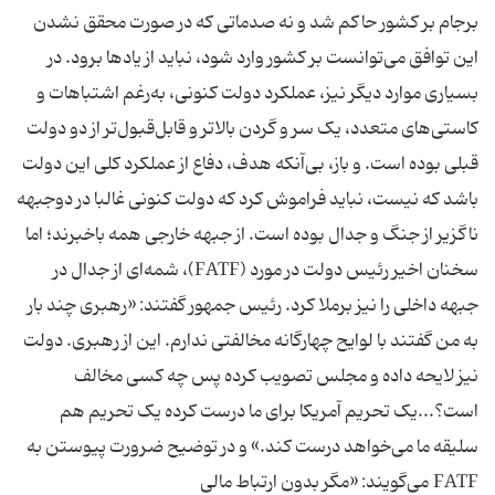
برجام بر کشور حاکم شد و نه صدماتی که در صورت محقق نشدن
این توافق می‌توانست بر کشور وارد شود، نباید از یادها برود. در
بسیاری موارد دیگر نیز، عملکرد دولت کنونی، به‌رغم اشتباهات و
کاستی‌های متعدد، یک سر و گردن بالاتر و قابل‌قبول‌تر از دو دولت
قبلی بوده است. و باز، بی‌آنکه هدف، دفاع از عملکرد کلی این دولت
باشد که نیست، نباید فراموش کرد که دولت کنونی غالبا در دوجبهه
ناگزیر از جنگ و جدال بوده است. از جبهه خارجی همه باخبرند؛ اما
سخنان اخیر رئیس دولت در مورد (FATF)، شمه‌ای از جدال در
جبهه داخلی را نیز برملا کرد. رئیس جمهور گفتند: «رهبری چند بار
به من گفتند با لوایح چهارگانه مخالفتی ندارم. این از رهبری. دولت
نیز لایحه داده و مجلس تصویب کرده پس چه کسی مخالف
است؟...یک تحریم آمریکا برای ما درست کرده یک تحریم هم
سلیقه ما می‌خواهد درست کند.» و در توضیح ضرورت پیوستن به
FATF می‌گویند: «مگر بدون ارتباط مالی