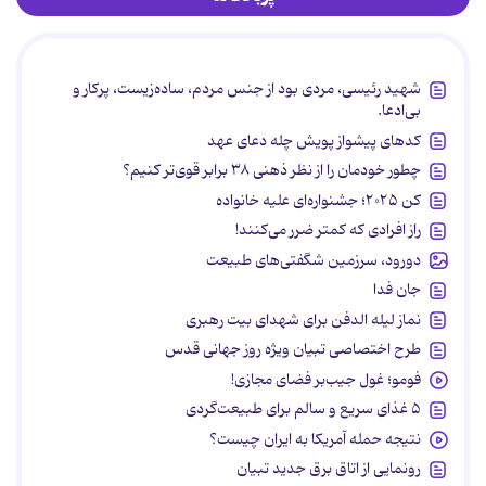
شهید رئیسی، مردی بود از جنس مردم، ساده‌زیست، پرکار و
بی‌ادعا.
کدهای پیشواز پویش چله دعای عهد
چطور خودمان را از نظر ذهنی ۳۸ برابر قوی‌تر کنیم؟
کن ۲۰۲۵؛ جشنواره‌ای علیه خانواده
راز افرادی که کمتر ضرر می‌کنند!
دورود، سرزمین شگفتی‌های طبیعت
جان فدا
نماز لیله الدفن برای شهدای بیت رهبری
طرح اختصاصی تبیان ویژه روز جهانی قدس
فومو؛ غول جیب‌بر فضای مجازی!
۵ غذای سریع و سالم برای طبیعت‌گردی
نتیجه حمله آمریکا به ایران چیست؟
رونمایی از اتاق برق جدید تبیان