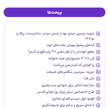
پربحث‌ها
شهید رئیسی، مردی بود از جنس مردم، ساده‌زیست، پرکار و
بی‌ادعا.
کدهای پیشواز پویش چله دعای عهد
چطور خودمان را از نظر ذهنی ۳۸ برابر قوی‌تر کنیم؟
کن ۲۰۲۵؛ جشنواره‌ای علیه خانواده
راز افرادی که کمتر ضرر می‌کنند!
دورود، سرزمین شگفتی‌های طبیعت
جان فدا
نماز لیله الدفن برای شهدای بیت رهبری
طرح اختصاصی تبیان ویژه روز جهانی قدس
فومو؛ غول جیب‌بر فضای مجازی!
۵ غذای سریع و سالم برای طبیعت‌گردی