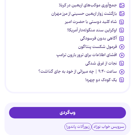
جمع‌آوری موکب‌های اربعین در کربلا
بازگشت زوار اربعین حسینی از مرز مهران
شاه کلید دوستی با حضرت امیر
اوکراین سند منگوله‌دار آمریکا!
آگاهی بدون فرسودگی
فرمول شکست پنتاگون
افشای اطلاعات برای ترور بارون ترامپ
نجات از غرق شدگی
ساعت ۹:۴۰ | چه میراثی از خود به جای گذاشت؟
یک کودک دو چهره!
وب‌گردی
سرویس خواب نوزاد
زیورآلات پاندورا