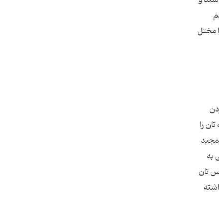
هم
ا مختل
دن
ان را
یف و تمجید
ید و خلاصه اینکه شنونده خوبی باشید. ۷) گاهی به
س تان
اشته