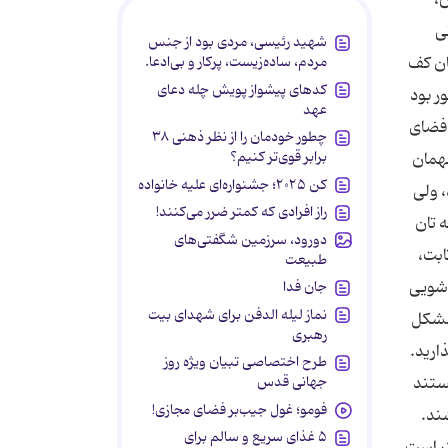
ی
شهید رئیسی، مردی بود از جنس
ان کف
مردم، ساده‌زیست، پرکار و بی‌ادعا.
کدهای پیشواز پویش چله دعای
ر بود
عهد
 فضای
چطور خودمان را از نظر ذهنی ۳۸
برابر قوی‌تر کنیم؟
همان
کن ۲۰۲۵؛ جشنواره‌ای علیه خانواده
، ولی
راز افرادی که کمتر ضرر می‌کنند!
 تان
دورود، سرزمین شگفتی‌های
ابت،
طبیعت
 شویی
جان فدا
نماز لیله الدفن برای شهدای بیت
 مشکل
رهبری
ارید.
طرح اختصاصی تبیان ویژه روز
ستند
جهانی قدس
فومو؛ غول جیب‌بر فضای مجازی!
ند.
۵ غذای سریع و سالم برای
تر است