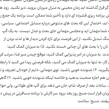
بیفتد. ۳) سر وقت بروید: اگر قرار گذاشته اید زمان معینی به منزل میزبان بروید، دیر نکنید. زود 
دش برنامه ریزی فشرده ای دارد و تأخیر شما ممکن است برنامه یک جمع ر
ته اید، احتمال این که بحث های متنوعی درباره مسایل اجتماعی، سیاسی،
ه شما مهمان اید و مجلس مهمانی جای بحث و جدل نیست. به یک گپ
تبدیل نکنید. از این فرصت برای تازه کردن دیدار ها و لذت بردن از
مصاحبت همدیگر استفاده کنید و خودتان و اطرافیان تان را با بحث های آن چنانی خسته نکنید. ۵) به میزبان کمک کنید:
لدند. به میزبان در امر پذیرایی کمک کنید: موقع چیدن میز غذا، مرتب کر
، نه تنها به میزبان کمک می کنید، بلکه فرصتی پیدا می کنید تا رابطه ت
هم صمیمی تر کنید و احیانا چیزهای جدیدی هم یاد بگیرید. ۶) شنونده خوبی باشید: توی مهمانی، دایم از خودتان تعر
نکنید و به همان میزان که صحبت می کنید، به دیگران هم اجازه صحبت بده
ید. ساعات بعد از صرف شام، جان می دهد برای گپ های طولانی، ولی حوا
زبان قرار است صبح روز بعد برود سر کارش یا برنامه مسافرتی در پیش د
بیفتد. منبع: سلامت