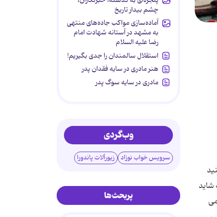
چشم بیدار تاریخ
آماده‌سازی مواکب جاده‌های منتهی
به مشهد در آستانه شهادت امام
رضا علیه السلام
استقلال سالمندان را جدی بگیریم!
هنر مادری در سایه‌ فقدان پدر
مادری در سایه سوگ پدر
وب‌گردی
سرویس خواب نوزاد
زیورآلات پاندورا
نید
 شاید
پربحث‌ها
می
،