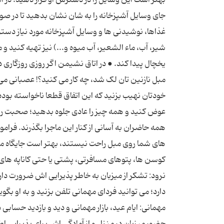
جای وسایل آشپزخانه را به شان نشان بدهید تا در صور
غذاها، نوشیدنی ها و وسایل آشپزخانه مورد نیاز دس
شیر، آب، ماء الشعیر، آب میوه و...) نیز تهیه کنید و 
یخچال پیدا کند. ● در اتاق نشیمن اگر روزی روزگاری د
مبل نازنین تان لک شد، چه کار می کنید؟! عصبانی م
خودتان نهیب بزنید که این اتفاق قطعا ناخواسته بوده 
عوض کنید و همه چیز را عادی جلوه بدهید؛ صحبت را 
همه حاضران به آسانی از کنار این ماجرا بگذرند. فر
های شما روی مبل راحت نیستند، بهتر است جایگاه من
نرود: تشکر از میزبان به خاطر پذیرایی اش ضرورت دارد
مهمانی: ایام عید، بازار مهمانی و دید و بازدید حسابی
حضور میزبان در منزل و از آمادگی اش برای پذیرایی 