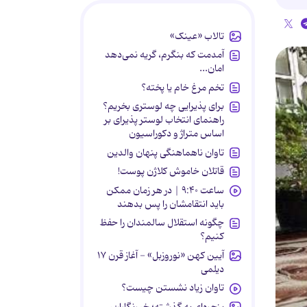
تالاب «عینک»
آمدمت که بنگرم، گریه نمی‌دهد
امان...
تخم مرغ خام یا پخته؟
برای پذیرایی چه لوستری بخریم؟
راهنمای انتخاب لوستر پذیرای بر
اساس متراژ و دکوراسیون
تاوان ناهماهنگی پنهان والدین
قاتلان خاموش کلاژن پوست!
ساعت ۹:۴۰ | در هر زمان ممکن
باید انتقامشان را پس بدهند
چگونه استقلال سالمندان را حفظ
کنیم؟
آیین کهن «نوروزبل» - آغاز قرن ۱۷
دیلمی
تاوان زیاد نشستن چیست؟
پنجره‌ای به گذشته؛ خبرنگاران،