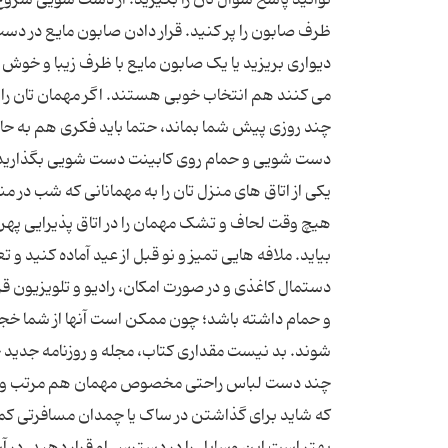
ظرف صابون را پر کنید. قرار دادن صابون مایع در د
دیواری بریزید یا یک صابون مایع با ظرف زیبا و خوش
می کنند هم انتخاب خوبی هستند. اگر مهمان تان را شب 
چند روزی پیش شما بماند، حتما باید فکری هم به 
دست شویی و حمام روی کابینت دست شویی بگذارید.
یکی از اتاق های منزل تان را به مهمانانی که شب در منز
هیچ وقت لحاف و تشک مهمان را در اتاق پذیرایی پهن
بیاید. ملافه هایی تمیز و نو قبل از عید آماده کنید و 
دستمال کاغذی و در صورت امکان، رادیو و تلویزیون ق
و حمام داشته باشد؛ چون ممکن است آنها از شما خج
شوند. بد نیست مقداری کتاب، مجله و روزنامه جدید خر
چند دست لباس راحتی مخصوص مهمان هم مرتب و تاش
که شاید برای گذاشتن در ساک یا چمدان مسافرتی کمی
بهتر است این وسایل را در دسترس او قرار دهید. در آ