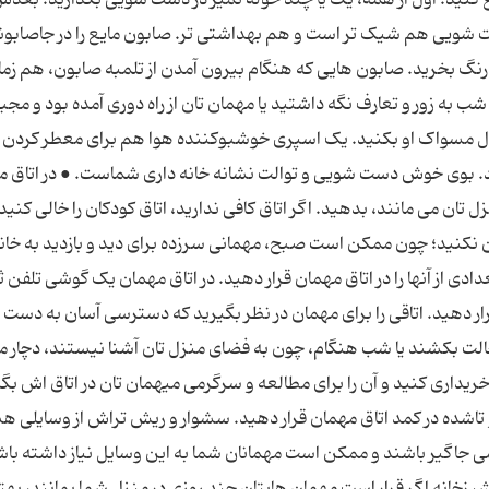
ست شویی هم شیک تر است و هم بهداشتی تر. صابون مایع را در جاصابون
 رنگ بخرید. صابون هایی که هنگام بیرون آمدن از تلمبه صابون، هم زم
به زور و تعارف نگه داشتید یا مهمان تان از راه دوری آمده بود و مجبو
حال مسواک او بکنید. یک اسپری خوشبوکننده هوا هم برای معطر کردن
 بوی خوش دست شویی و توالت نشانه خانه داری شماست. ● در اتاق م
ل تان می مانند، بدهید. اگر اتاق کافی ندارید، اتاق کودکان را خالی کنید
 نکنید؛ چون ممکن است صبح، مهمانی سرزده برای دید و بازدید به خانه
تعدادی از آنها را در اتاق مهمان قرار دهید. در اتاق مهمان یک گوشی تلفن ث
رار دهید. اتاقی را برای مهمان در نظر بگیرید که دسترسی آسان به دست
الت بکشند یا شب هنگام، چون به فضای منزل تان آشنا نیستند، دچار
یداری کنید و آن را برای مطالعه و سرگرمی میهمان تان در اتاق اش بگذ
ده در کمد اتاق مهمان قرار دهید. سشوار و ریش تراش از وسایلی ه
 جاگیر باشند و ممکن است مهمانان شما به این وسایل نیاز داشته باش
شپزخانه اگر قرار است مهمان هایتان چند روزی در منزل شما بمانند، به