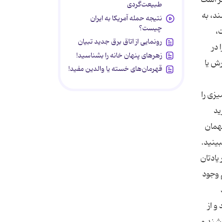
طبیعت‌گردی
ند، به
نتیجه حمله آمریکا به ایران
چیست؟
،
رونمایی از اتاق برق جدید تبیان
 در
زهرهای پنهان خانه را بشناسید!
رش یا
قهرمان‌های خسته یا والدین مفید!
یزی را
ید
مهمان
ینید.
حل شما برای این مشکل است. ● مهمان خوبی باشید ۱) تشکر یادتان
م وجود
روید
و از
اشند و