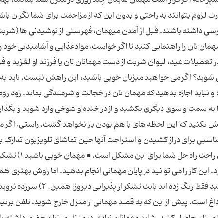
ت لزوم بتوانند به راحتی و بدون این که از مزاحمت برای شما نگران باش
ترسی داشته باشند. قبل از آمدن میهمان، فهرستی از نوشیدنی ها (شربت
مهمان تان را راهنمایی کنید تا اگر خواست، موادغذایی و آشامیدنی خود را
ر تعطیلات عید، لیوان شربت از دست مهمانان تان یا فرزند او لغزید و ف
ی شوید؟ اگر می خواهید میزبان خوبی باشید، این راهش نیست. باید به
و نباید اجازه بدهید که مهمان تان در خجالت و شرمندگی بماند. زود روم
به سمت و سوی دیگری بکشید و از در خنده و شوخی وارد شوید و بگذار
اموش نکنید که این لحظه های با هم بودن باز نخواهد گشت. راستی، اگر 
اسبی برای دراز کشیدن و استراحت آنها حین تماشای تلویزیون تدارک بب
کوسن ها، پتوهای مسافرتی، پشتی یا حتی کاناپه های راحت راه 
. این کار را می توانید در پایان مهمانی انجام بدهید. اما روش بهتری ه
دارد؛ می توانید فردای مهمانی تلفن بزنید و به او بگویید فقط زنگ زده اید بابت تشکر از پذیرایی دیروز؛ همین. ۲) سرزده ن
 داغ است. پیش از این که به قصد مهمانی از منزل خارج شوید، تلفن بزنید 
اطمینان حاصل کنید. شاید مهمانان زیادی در منزل میزبان حضور داشته ب