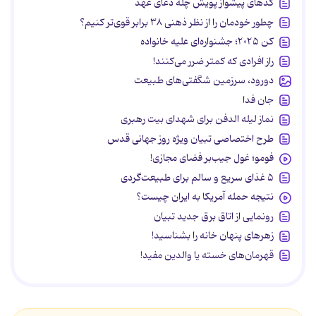
کدهای پیشواز پویش چله دعای عهد
چطور خودمان را از نظر ذهنی ۳۸ برابر قوی‌تر کنیم؟
کن ۲۰۲۵؛ جشنواره‌ای علیه خانواده
راز افرادی که کمتر ضرر می‌کنند!
دورود، سرزمین شگفتی‌های طبیعت
جان فدا
نماز لیله الدفن برای شهدای بیت رهبری
طرح اختصاصی تبیان ویژه روز جهانی قدس
فومو؛ غول جیب‌بر فضای مجازی!
۵ غذای سریع و سالم برای طبیعت‌گردی
نتیجه حمله آمریکا به ایران چیست؟
رونمایی از اتاق برق جدید تبیان
زهرهای پنهان خانه را بشناسید!
قهرمان‌های خسته یا والدین مفید!