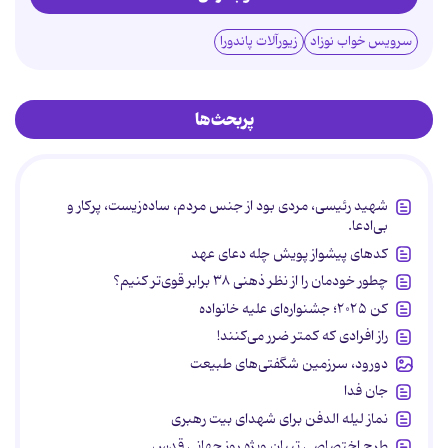
سرویس خواب نوزاد
زیورآلات پاندورا
پربحث‌ها
شهید رئیسی، مردی بود از جنس مردم، ساده‌زیست، پرکار و
بی‌ادعا.
کدهای پیشواز پویش چله دعای عهد
چطور خودمان را از نظر ذهنی ۳۸ برابر قوی‌تر کنیم؟
کن ۲۰۲۵؛ جشنواره‌ای علیه خانواده
راز افرادی که کمتر ضرر می‌کنند!
دورود، سرزمین شگفتی‌های طبیعت
جان فدا
نماز لیله الدفن برای شهدای بیت رهبری
طرح اختصاصی تبیان ویژه روز جهانی قدس